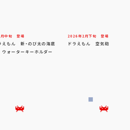
3
月
中旬
登場
2026年
2
月
下旬
登場
ラえもん 新・のび太の海底
ドラえもん 空気砲
 ウォーターキーホルダー