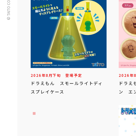
© TAITO CORPORATION
2026年
8
月
下旬
登場予定
2026年
ドラえもん スモールライトディ
ドラえ
スプレイケース
ン エン