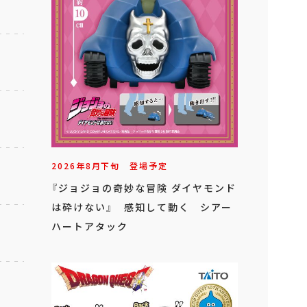
2026年
8
月
下旬
登場予定
『ジョジョの奇妙な冒険 ダイヤモンド
は砕けない』 感知して動く シアー
ハートアタック