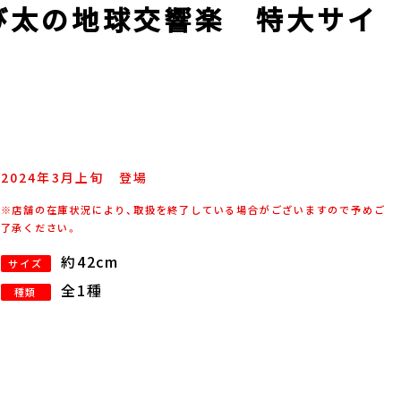
び太の地球交響楽 特大サイ
2024年
3
月
上旬
登場
※店舗の在庫状況により、取扱を終了している場合がございますので予めご
了承ください。
約42cm
サイズ
全1種
種類