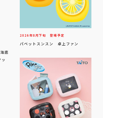
2026年
8
月
下旬
登場予定
パペットスンスン 卓上ファン
の海底
クッ