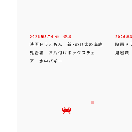
2026年
3
月
中旬
登場
2026年
映画ドラえもん 新・のび太の海底
映画ド
鬼岩城 お片付けボックスチェ
鬼岩城
ア 水中バギー