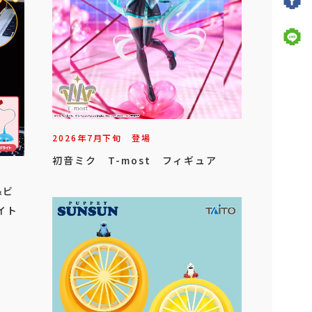
2026年
7
月
下旬
登場
初音ミク T-most フィギュア
&ビ
イト