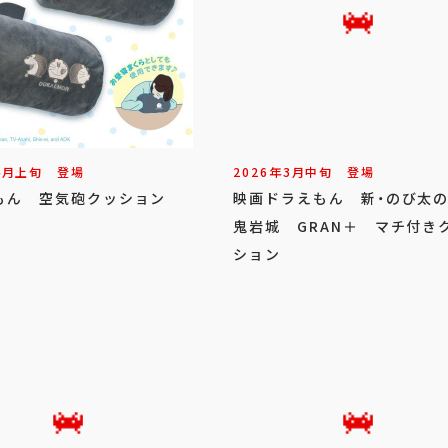
4
月
上旬
登場
2026年
3
月
中旬
登場
もん 空気砲クッション
映画ドラえもん 新・のび太
鬼岩城 GRAN＋ マチ付き
ション