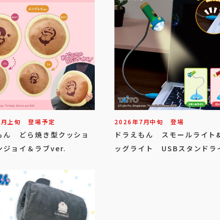
8
月
上旬
登場予定
2026年
7
月
中旬
登場
もん どら焼き型クッショ
ドラえもん スモールライト
ジョイ＆ラブver.
ッグライト USBスタンドラ