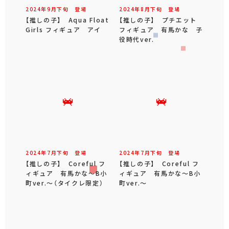
2024年
9
月
下旬
登場
2024年
8
月
下旬
登場
【推しの子】 Aqua Float
【推しの子】 プチエット
Girls フィギュア アイ
フィギュア 有馬かな 子
役時代ver.
2024年
7
月
下旬
登場
2024年
7
月
下旬
登場
【推しの子】 Coreful フ
【推しの子】 Coreful フ
ィギュア 有馬かな～B小
ィギュア 有馬かな～B小
町ver.～（タイクレ限定）
町ver.～