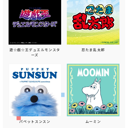
遊☆戯☆王デュエルモンスタ
忍たま乱太郎
ーズ