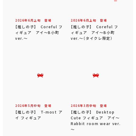
2026年
6
月
上旬
登場
2026年
6
月
上旬
登場
【推しの子】 Coreful フ
【推しの子】 Coreful フ
ィギュア アイ～B小町
ィギュア アイ～B小町
ver.～
ver.～（タイクレ限定）
2026年
5
月
中旬
登場
2026年
3
月
中旬
登場
【推しの子】 T-most ア
【推しの子】 Desktop
イ フィギュア
Cute フィギュア アイ～
Rabbit room wear ver.
～