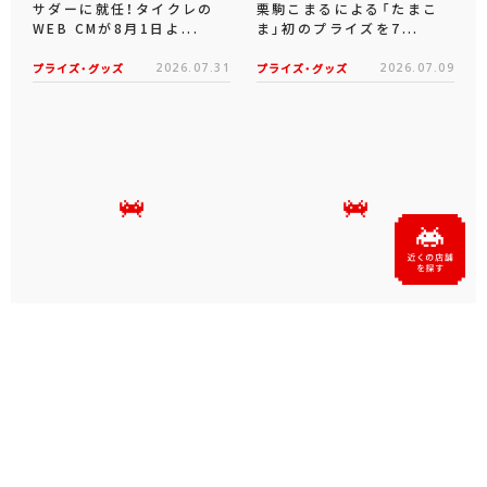
坂井仁香さん（超ときめき♡
「タイクレ」が、あおぎり高
宣伝部）がタイトーのアンバ
校所属VTuberの音霊魂子、
サダーに就任！タイクレの
栗駒こまるによる「たまこ
WEB CMが8月1日よ...
ま」初のプライズを7...
プライズ・グッズ
2026.07.31
プライズ・グッズ
2026.07.09
タイクレの「タイトーオンラ
タイトーくじオンライン -
インメダル」に潜って弾んで
Plus- に「とある科学の超
お宝ゲット！ピンパネル型メ
電磁砲T」くじが6月19日
ダルゲーム「オーシャン...
（金）登場！
プライズ・グッズ
2026.06.25