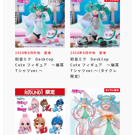
2026年
6
月
中旬
登場
2026年
6
月
中旬
登場
初音ミク Desktop
初音ミク Desktop
Cute フィギュア ～猫耳
Cute フィギュア ～猫耳
Tシャツver.～
Tシャツver.～（タイクレ
限定）