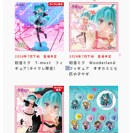
2026年
7
月
下旬
登場予定
2026年
7
月
下旬
登場予定
初音ミク T-most フィ
初音ミク Wonderland
ギュア（タイクレ限定）
フィギュア オオカミと七
匹の子ヤギ