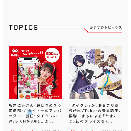
おすすめトピックス
坂井仁香さん（超ときめき♡
「タイクレ」が、あおぎり高
宣伝部）がタイトーのアンバ
校所属VTuberの音霊魂子、
サダーに就任！タイクレの
栗駒こまるによる「たまこ
WEB CMが8月1日よ...
ま」初のプライズを7...