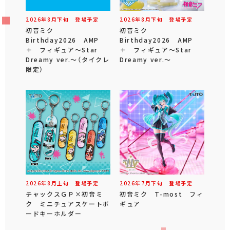
2026年
8
月
下旬
登場予定
2026年
8
月
下旬
登場予定
初音ミク
初音ミク
Birthday2026 AMP
Birthday2026 AMP
＋ フィギュア～Star
＋ フィギュア～Star
Dreamy ver.～（タイクレ
Dreamy ver.～
限定）
2026年
8
月
上旬
登場予定
2026年
7
月
下旬
登場予定
チャックスＧＰ×初音ミ
初音ミク T-most フィ
ク ミニチュアスケートボ
ギュア
ードキーホルダー