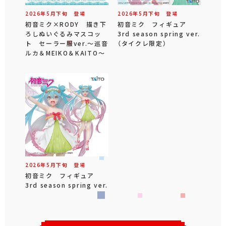
2026年
5
月
下旬
登場
2026年
5
月
下旬
登場
初音ミク×RODY 描き下
初音ミク フィギュア
ろしぬいぐるみマスコッ
3rd season spring ver.
ト セーラー服ver.～巡音
（タイクレ限定）
ルカ＆MEIKO＆KAITO～
2026年
5
月
下旬
登場
初音ミク フィギュア
3rd season spring ver.