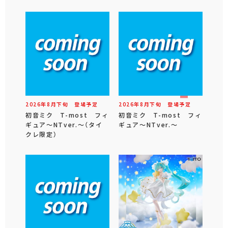
2026年
8
月
下旬
登場予定
2026年
8
月
下旬
登場予定
初音ミク T-most フィ
初音ミク T-most フィ
ギュア～NTver.～（タイ
ギュア～NTver.～
クレ限定）