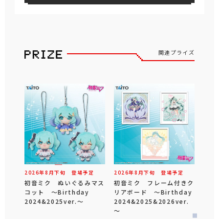
関連プライズ
2026年
8
月
下旬
登場予定
2026年
8
月
下旬
登場予定
初音ミク ぬいぐるみマス
初音ミク フレーム付きク
コット ～Birthday
リアボード ～Birthday
2024&2025ver.～
2024&2025&2026ver.
～