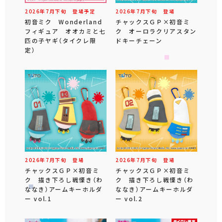
2026年
7
月
下旬
登場予定
2026年
7
月
下旬
登場
初音ミク Wonderland
チャックスＧＰ×初音ミ
フィギュア オオカミと七
ク オーロラクリアスタン
匹の子ヤギ（タイクレ限
ドキーチェーン
定）
2026年
7
月
下旬
登場
2026年
7
月
下旬
登場
チャックスＧＰ×初音ミ
チャックスＧＰ×初音ミ
ク 描き下ろし戦慄き（わ
ク 描き下ろし戦慄き（わ
ななき）アームキーホルダ
ななき）アームキーホルダ
ー vol.1
ー vol.2