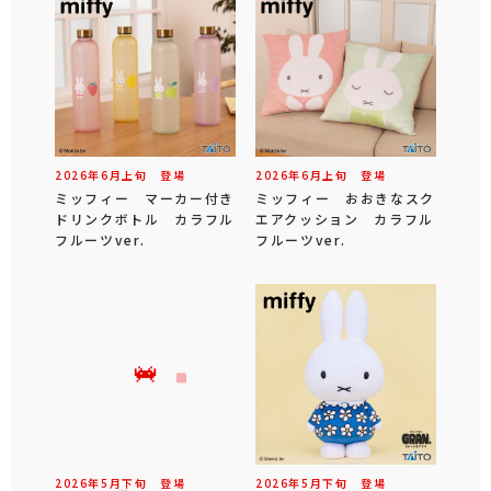
2026年
6
月
上旬
登場
2026年
6
月
上旬
登場
ミッフィー マーカー付き
ミッフィー おおきなスク
ドリンクボトル カラフル
エアクッション カラフル
フルーツver.
フルーツver.
2026年
5
月
下旬
登場
2026年
5
月
下旬
登場