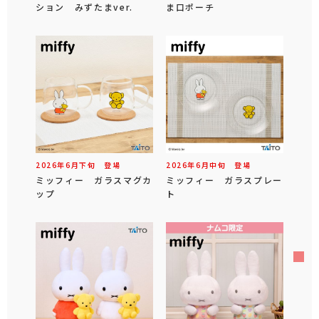
ション みずたまver.
ま口ポーチ
2026年
6
月
下旬
登場
2026年
6
月
中旬
登場
ミッフィー ガラスマグカ
ミッフィー ガラスプレー
ップ
ト