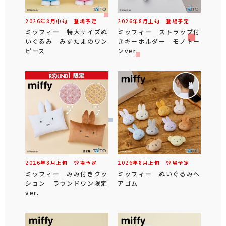
2026年
8
月
中旬
登場予定
2026年
8
月
上旬
登場予定
ミッフィー 特大サイズぬ
ミッフィー ストラップ付
いぐるみ みずたまのワン
きキーホルダー モノトー
ピース
ンver.
2026年
8
月
上旬
登場予定
2026年
8
月
上旬
登場予定
ミッフィー みみ付きクッ
ミッフィー ぬいぐるみヘ
ション ラウンドワン限定
アゴム
ver.