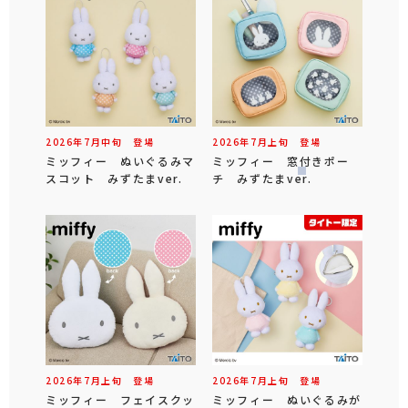
2026年
7
月
中旬
登場
2026年
7
月
上旬
登場
ミッフィー ぬいぐるみマ
ミッフィー 窓付きポー
スコット みずたまver.
チ みずたまver.
2026年
7
月
上旬
登場
2026年
7
月
上旬
登場
ミッフィー フェイスクッ
ミッフィー ぬいぐるみが