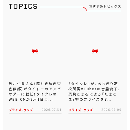
おすすめトピックス
坂井仁香さん（超ときめき♡
「タイクレ」が、あおぎり高
宣伝部）がタイトーのアンバ
校所属VTuberの音霊魂子、
サダーに就任！タイクレの
栗駒こまるによる「たまこ
WEB CMが8月1日よ...
ま」初のプライズを7...
プライズ・グッズ
2026.07.31
プライズ・グッズ
2026.07.09