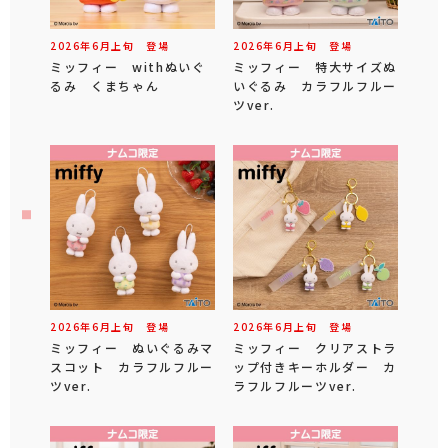
2026年
6
月
上旬
登場
2026年
6
月
上旬
登場
ミッフィー withぬいぐ
ミッフィー 特大サイズぬ
るみ くまちゃん
いぐるみ カラフルフルー
ツver.
2026年
6
月
上旬
登場
2026年
6
月
上旬
登場
ミッフィー ぬいぐるみマ
ミッフィー クリアストラ
スコット カラフルフルー
ップ付きキーホルダー カ
ツver.
ラフルフルーツver.