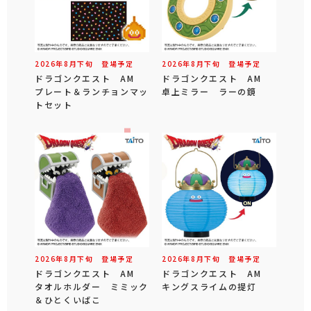
2026年
8
月
下旬
登場予定
2026年
8
月
下旬
登場予定
ドラゴンクエスト AM
ドラゴンクエスト AM
プレート＆ランチョンマッ
卓上ミラー ラーの鏡
トセット
2026年
8
月
下旬
登場予定
2026年
8
月
下旬
登場予定
ドラゴンクエスト AM
ドラゴンクエスト AM
タオルホルダー ミミック
キングスライムの提灯
＆ひとくいばこ