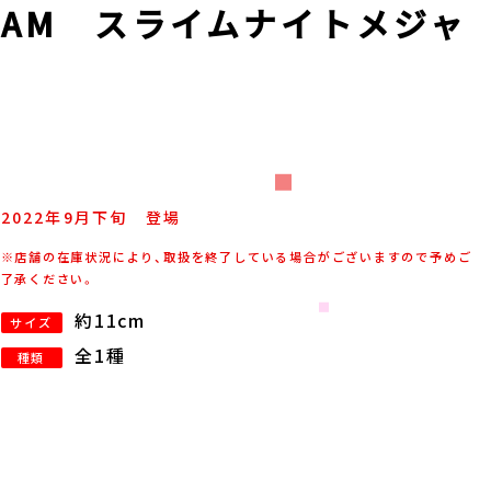
AM スライムナイトメジャ
2022年
9
月
下旬
登場
※店舗の在庫状況により、取扱を終了している場合がございますので予めご
了承ください。
約11cm
サイズ
全1種
種類