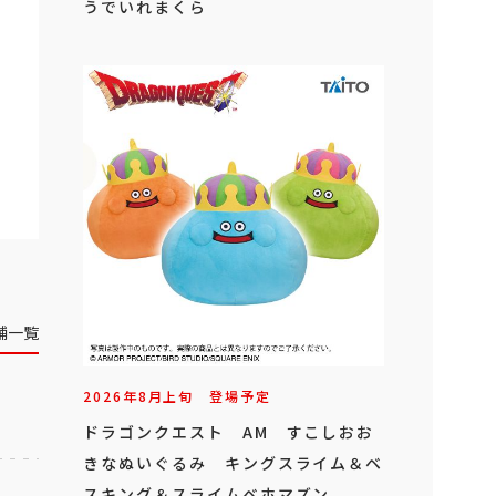
2026年
8
月
上旬
登場予定
ドラゴンクエスト AM ゴーレムの
うでいれまくら
舗一覧