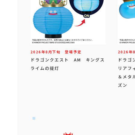
2026年
8
月
下旬
登場予定
2026年
ドラゴンクエスト AM キングス
ドラゴ
ライムの提灯
リアフ
＆メタ
ズン