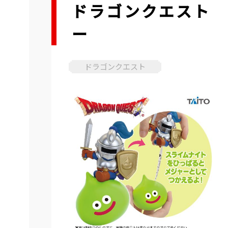
ドラゴンクエスト 
ー
ドラゴンクエスト