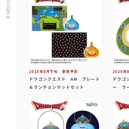
© TAITO CORPORATION
2026年
8
月
下旬
登場予定
2026年
ドラゴンクエスト AM プレート
ドラゴ
＆ランチョンマットセット
ー ラ