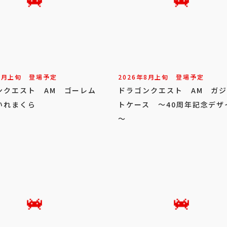
8
月
上旬
登場予定
2026年
8
月
上旬
登場予定
ンクエスト AM ゴーレム
ドラゴンクエスト AM ガ
いれまくら
トケース ～40周年記念デザ
～