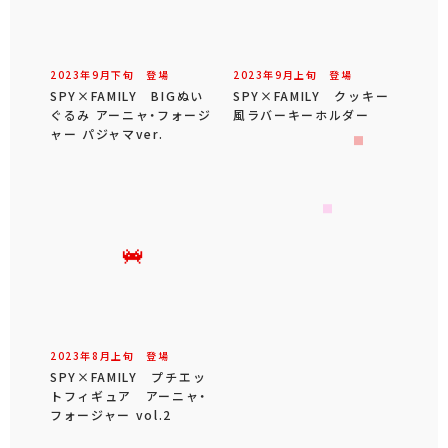
2023年
9
月
下旬
登場
2023年
9
月
上旬
登場
SPY×FAMILY BIGぬい
SPY×FAMILY クッキー
ぐるみ アーニャ・フォージ
風ラバーキーホルダー
ャー パジャマver.
2023年
8
月
上旬
登場
SPY×FAMILY プチエッ
トフィギュア アーニャ・
フォージャー vol.2