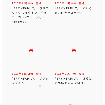
2023年
12
月
中旬
登場
2023年
12
月
中旬
登場
『SPY×FAMILY』 プチエ
『SPY×FAMILY』 ぬいぐ
ットりらっくすフィギュ
るみ付きパスケース
ア ヨル・フォージャー
Renewal
2023年
12
月
上旬
登場
2023年
11
月
下旬
登場
『SPY×FAMILY』 ボアク
『SPY×FAMILY』 はぐは
ッション
ぐぬいぐるみ vol.3