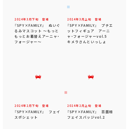
2024年
3
月
下旬
登場
2024年
3
月
上旬
登場
『SPY×FAMILY』 ぬいぐ
『SPY×FAMILY』 プチエ
るみマスコット ～もっと
ットフィギュア アーニ
もっとお着替えアーニャ・
ャ・フォージャーvol.5
フォージャー～
キメラさんといっしょ
2024年
2
月
下旬
登場
2024年
2
月
上旬
登場
『SPY×FAMILY』 フェイ
『SPY×FAMILY』 百面相
スポシェット
フェイスバッジvol.2