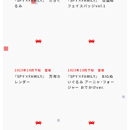
『SPY×FAMILY』 だきぐ
『SPY×FAMILY』 百面相
るみ
フェイスバッジvol.1
2023年
10
月
下旬
登場
2023年
10
月
下旬
登場
『SPY×FAMILY』 万年カ
『SPY×FAMILY』 BIGぬ
レンダー
いぐるみ アーニャ・フォー
ジャー おでかけver.