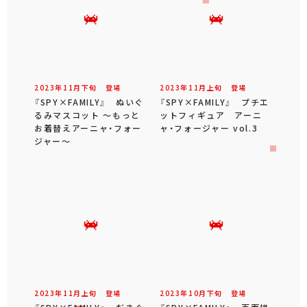
2023年
11
月
下旬
登場
2023年
11
月
上旬
登場
『SPY×FAMILY』 ぬいぐ
『SPY×FAMILY』 プチエ
るみマスコット ～もっと
ットフィギュア アーニ
お着替えアーニャ・フォー
ャ・フォージャー vol.3
ジャー～
2023年
11
月
上旬
登場
2023年
10
月
下旬
登場