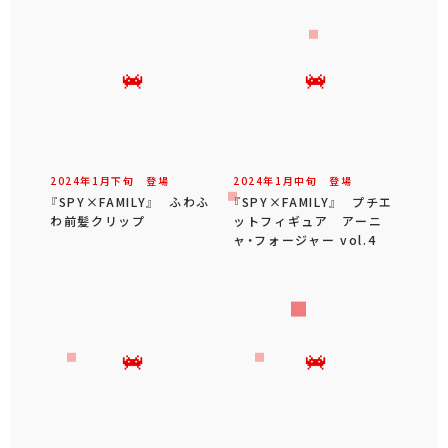
2024年
1
月
下旬
登場
2024年
1
月
中旬
登場
『SPY×FAMILY』 ふわふ
『SPY×FAMILY』 プチエ
わ前髪クリップ
ットフィギュア アーニ
ャ・フォージャー vol.4