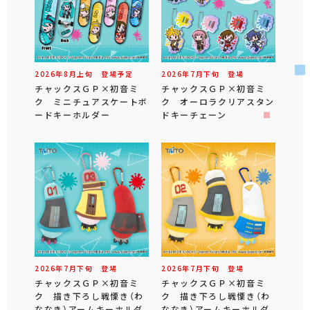
2026年
8
月
上旬
登場予定
2026年
7
月
下旬
登場
チャックスＧＰ×初音ミ
チャックスＧＰ×初音ミ
ク ミニチュアスケートボ
ク オーロラクリアスタン
ードキーホルダー
ドキーチェーン
2026年
7
月
下旬
登場
2026年
7
月
下旬
登場
チャックスＧＰ×初音ミ
チャックスＧＰ×初音ミ
ク 描き下ろし戦慄き（わ
ク 描き下ろし戦慄き（わ
ななき）アームキーホルダ
ななき）アームキーホルダ