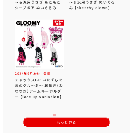
～＆汎用うさぎ もこもこ
～＆汎用うさぎ ぬいぐる
シープボア ぬいぐるみ
み 【sketchy clown】
2024年
9
月
上旬
登場
チャックスGP いたずらぐ
まのグル～ミ～ 戦慄き（わ
ななき）アームキーホルダ
ー 【lace up variation】
もっと見る