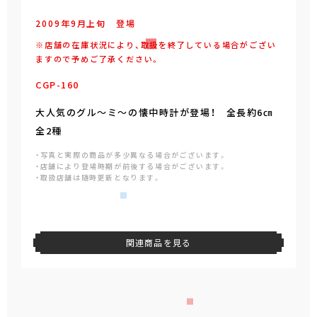
2009年
9
月
上旬
登場
※店舗の在庫状況により、取扱を終了している場合がござい
ますので予めご了承ください。
CGP-160
大人気のグル～ミ～の懐中時計が登場！ 全長約6㎝
全2種
・写真と実際の商品が多少異なる場合がございます。
・店舗により登場時期が前後する場合がございます。
・取扱店舗は随時更新となります。
関連商品を見る