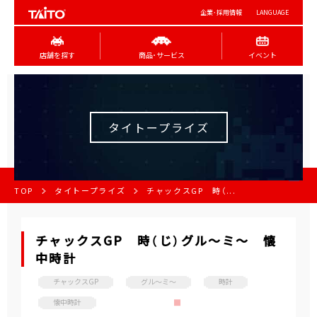
企業･採用情報
LANGUAGE
店舗を探す
商品･サービス
イベント
タイトープライズ
TOP
タイトープライズ
チャックスGP 時（...
チャックスGP 時（じ）グル～ミ～ 懐
中時計
チャックスGP
グル～ミ～
時計
懐中時計