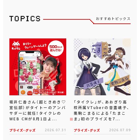
おすすめトピックス
坂井仁香さん（超ときめき♡
「タイクレ」が、あおぎり高
宣伝部）がタイトーのアンバ
校所属VTuberの音霊魂子、
サダーに就任！タイクレの
栗駒こまるによる「たまこ
WEB CMが8月1日よ...
ま」初のプライズを7...
プライズ・グッズ
2026.07.31
プライズ・グッズ
2026.07.09