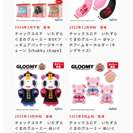
2026年
3
月
下旬
登場
2025年
12
月
中旬
登場
チャックスＧＰ いたずら
チャックスＧＰ いたずら
ぐまのグルーミー BOXフ
ぐまのグルーミー ジャン
ィギュアパッケージキーチ
ボアームキーホルダー（キ
ェーン 【chubby shape】
ングサイズ）
2025年
10
月
中旬
登場
2025年
9
月
上旬
登場
チャックスＧＰ いたずら
チャックスＧＰ いたずら
ぐまのグルーミー ぬいぐ
ぐまのグルーミー ぬいぐ