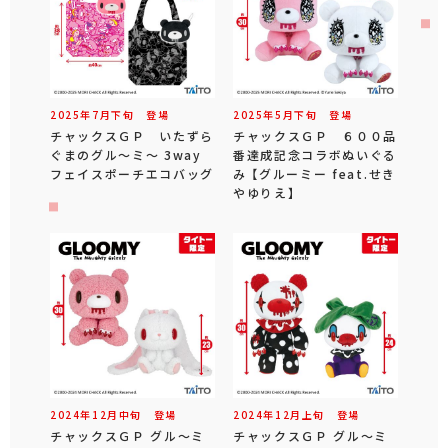
2025年
7
月
下旬
登場
2025年
5
月
下旬
登場
チャックスＧＰ いたずら
チャックスＧＰ ６００品
ぐまのグル～ミ～ 3way
番達成記念コラボぬいぐる
フェイスポーチエコバッグ
み 【グルーミー feat.せき
やゆりえ】
2024年
12
月
中旬
登場
2024年
12
月
上旬
登場
チャックスＧＰ グル～ミ
チャックスＧＰ グル～ミ