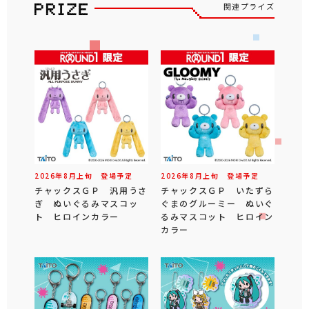
関連プライズ
2026年
8
月
上旬
登場予定
2026年
8
月
上旬
登場予定
チャックスＧＰ 汎用うさ
チャックスＧＰ いたずら
ぎ ぬいぐるみマスコッ
ぐまのグルーミー ぬいぐ
ト ヒロインカラー
るみマスコット ヒロイン
カラー