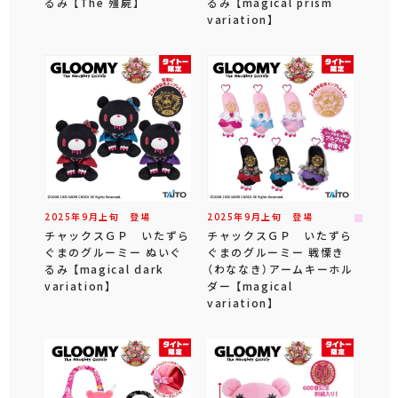
るみ 【The 殭屍】
るみ 【magical prism
variation】
2025年
9
月
上旬
登場
2025年
9
月
上旬
登場
チャックスＧＰ いたずら
チャックスＧＰ いたずら
ぐまのグルーミー ぬいぐ
ぐまのグルーミー 戦慄き
るみ 【magical dark
（わななき）アームキーホル
variation】
ダー 【magical
variation】