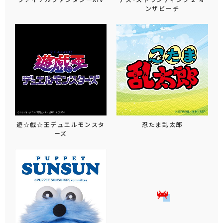
ンザビーチ
遊☆戯☆王デュエルモンスタ
忍たま乱太郎
ーズ