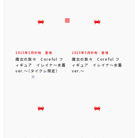
2025年
5
月
中旬
登場
2025年
5
月
中旬
登場
魔女の旅々 Coreful フ
魔女の旅々 Coreful フ
ィギュア イレイナ～水着
ィギュア イレイナ～水着
ver.～（タイクレ限定）
ver.～