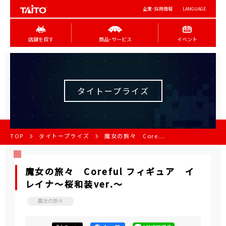
企業･採用情報
LANGUAGE
店舗を探す
商品･サービス
イベント
タイトープライズ
TOP
タイトープライズ
魔女の旅々 Core...
魔女の旅々 Coreful フィギュア イ
レイナ～桜和装ver.～
魔女の旅々