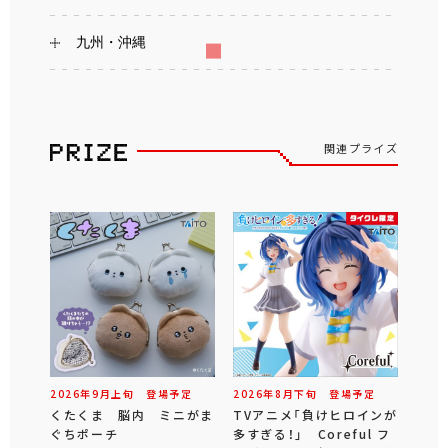
九州・沖縄
関連プライズ
2026年
9
月
上旬
登場予定
2026年
8
月
下旬
登場予定
くたくま 脳内 ミニがま
TVアニメ「負けヒロインが
ぐちポーチ
多すぎる！」 Coreful フ