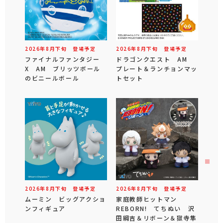
2026年
8
月
下旬
登場予定
2026年
8
月
下旬
登場予定
ファイナルファンタジー
ドラゴンクエスト AM
X AM ブリッツボール
プレート＆ランチョンマッ
のビニールボール
トセット
2026年
8
月
下旬
登場予定
2026年
8
月
下旬
登場予定
ムーミン ビッグアクショ
家庭教師ヒットマン
ンフィギュア
REBORN! てちぬい 沢
田綱吉＆リボーン＆獄寺隼