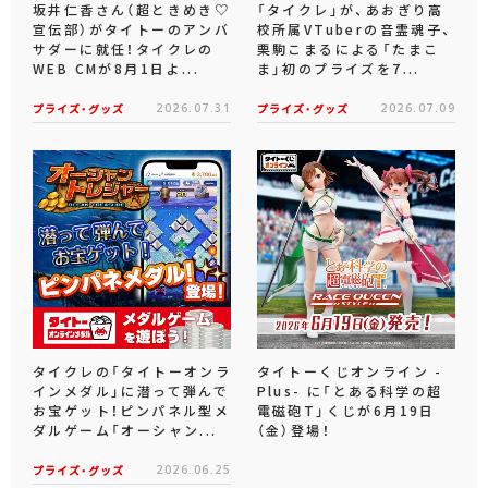
坂井仁香さん（超ときめき♡
「タイクレ」が、あおぎり高
宣伝部）がタイトーのアンバ
校所属VTuberの音霊魂子、
サダーに就任！タイクレの
栗駒こまるによる「たまこ
WEB CMが8月1日よ...
ま」初のプライズを7...
プライズ・グッズ
2026.07.31
プライズ・グッズ
2026.07.09
タイクレの「タイトーオンラ
タイトーくじオンライン -
インメダル」に潜って弾んで
Plus- に「とある科学の超
お宝ゲット！ピンパネル型メ
電磁砲T」くじが6月19日
ダルゲーム「オーシャン...
（金）登場！
プライズ・グッズ
2026.06.25