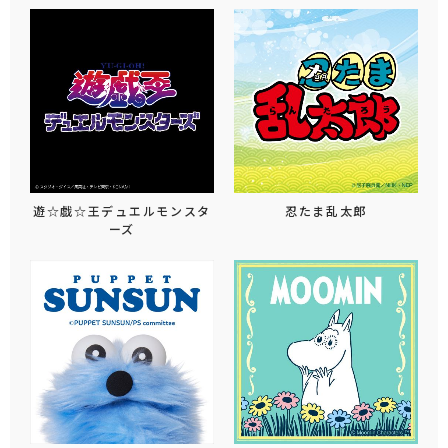
遊☆戯☆王デュエルモンスタ
忍たま乱太郎
ーズ