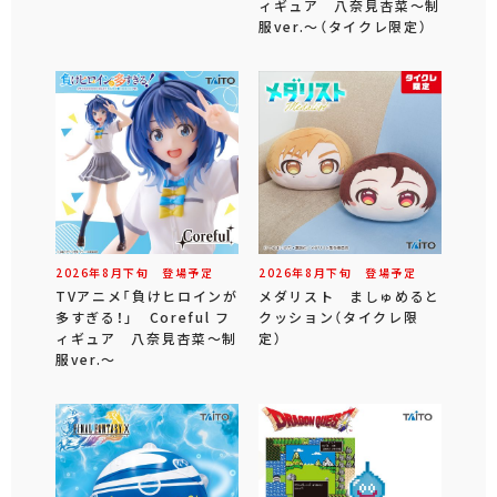
ィギュア 八奈見杏菜～制
服ver.～（タイクレ限定）
2026年
8
月
下旬
登場予定
2026年
8
月
下旬
登場予定
TVアニメ「負けヒロインが
メダリスト ましゅめると
多すぎる！」 Coreful フ
クッション（タイクレ限
ィギュア 八奈見杏菜～制
定）
服ver.～