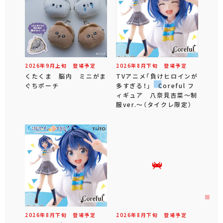
2026年
9
月
上旬
登場予定
2026年
8
月
下旬
登場予定
くたくま 脳内 ミニがま
TVアニメ「負けヒロインが
ぐちポーチ
多すぎる！」 Coreful フ
ィギュア 八奈見杏菜～制
服ver.～（タイクレ限定）
2026年
8
月
下旬
登場予定
2026年
8
月
下旬
登場予定