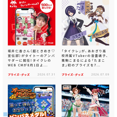
坂井仁香さん（超ときめき♡
「タイクレ」が、あおぎり高
宣伝部）がタイトーのアンバ
校所属VTuberの音霊魂子、
サダーに就任！タイクレの
栗駒こまるによる「たまこ
WEB CMが8月1日よ...
ま」初のプライズを7...
プライズ・グッズ
2026.07.31
プライズ・グッズ
2026.07.09