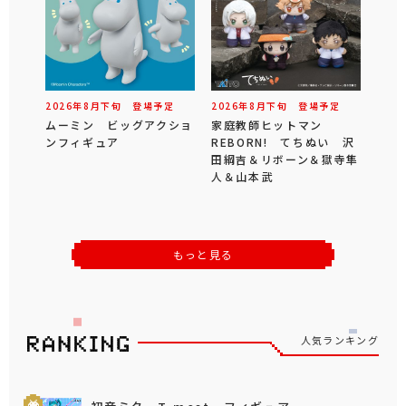
2026年
8
月
下旬
登場予定
2026年
8
月
下旬
登場予定
ムーミン ビッグアクショ
家庭教師ヒットマン
ンフィギュア
REBORN! てちぬい 沢
田綱吉＆リボーン＆獄寺隼
人＆山本武
もっと見る
人気ランキング