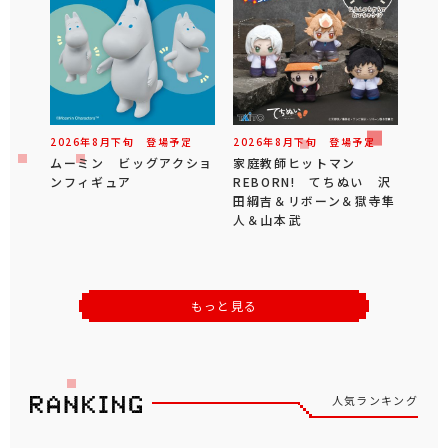
2026年
8
月
下旬
登場予定
2026年
8
月
下旬
登場予定
ムーミン ビッグアクショ
家庭教師ヒットマン
ンフィギュア
REBORN! てちぬい 沢
田綱吉＆リボーン＆獄寺隼
人＆山本武
もっと見る
人気ランキング