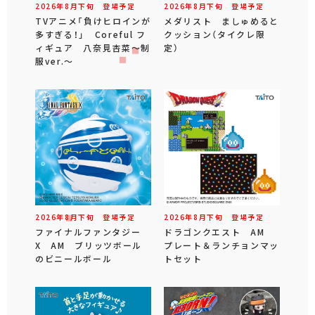
2026年
8
月
下旬
登場予定
2026年
8
月
下旬
登場予定
TVアニメ「負けヒロインが
メダリスト ましゅめると
多すぎる！」 Coreful フ
クッション（タイクレ限
ィギュア 八奈見杏菜～制
定）
服ver.～
2026年
8
月
下旬
登場予定
2026年
8
月
下旬
登場予定
ファイナルファンタジー
ドラゴンクエスト AM
X AM ブリッツボール
プレート＆ランチョンマッ
のビニールボール
トセット