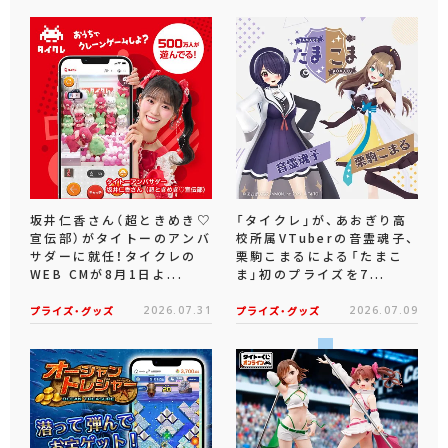
坂井仁香さん（超ときめき♡
「タイクレ」が、あおぎり高
宣伝部）がタイトーのアンバ
校所属VTuberの音霊魂子、
サダーに就任！タイクレの
栗駒こまるによる「たまこ
WEB CMが8月1日よ...
ま」初のプライズを7...
プライズ・グッズ
2026.07.31
プライズ・グッズ
2026.07.09