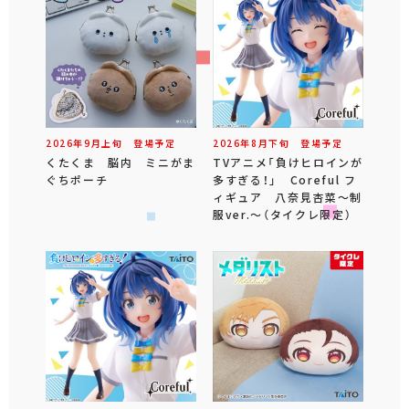
2026年
9
月
上旬
登場予定
2026年
8
月
下旬
登場予定
くたくま 脳内 ミニがま
TVアニメ「負けヒロインが
ぐちポーチ
多すぎる！」 Coreful フ
ィギュア 八奈見杏菜～制
服ver.～（タイクレ限定）