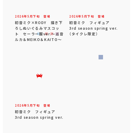
2026年
5
月
下旬
登場
2026年
5
月
下旬
登場
初音ミク×RODY 描き下
初音ミク フィギュア
ろしぬいぐるみマスコッ
3rd season spring ver.
ト セーラー服ver.～巡音
（タイクレ限定）
ルカ＆MEIKO＆KAITO～
2026年
5
月
下旬
登場
初音ミク フィギュア
3rd season spring ver.