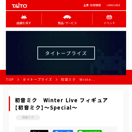
企業･採用情報
LANGUAGE
店舗を探す
商品･サービス
イベント
タイトープライズ
TOP
タイトープライズ
初音ミク Winte...
初音ミク Winter Live フィギュア
【初音ミク】～Special～
初音ミク