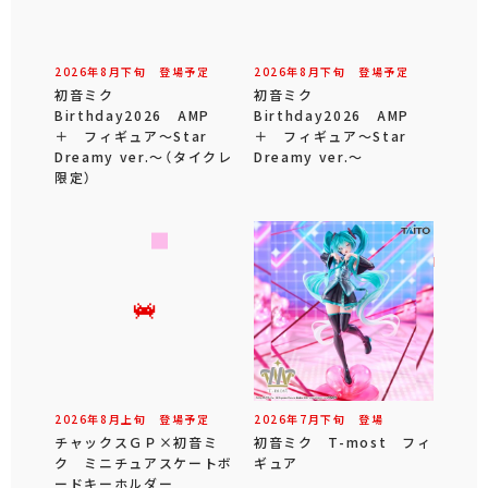
2026年
8
月
下旬
登場予定
2026年
8
月
下旬
登場予定
初音ミク
初音ミク
Birthday2026 AMP
Birthday2026 AMP
＋ フィギュア～Star
＋ フィギュア～Star
Dreamy ver.～（タイクレ
Dreamy ver.～
限定）
2026年
8
月
上旬
登場予定
2026年
7
月
下旬
登場
チャックスＧＰ×初音ミ
初音ミク T-most フィ
ク ミニチュアスケートボ
ギュア
ードキーホルダー