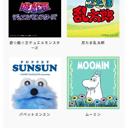
遊☆戯☆王デュエルモンスタ
忍たま乱太郎
ーズ
パペットスンスン
ムーミン