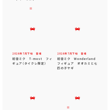
2026年
7
月
下旬
登場
2026年
7
月
下旬
登場
初音ミク T-most フィ
初音ミク Wonderland
ギュア（タイクレ限定）
フィギュア オオカミと七
匹の子ヤギ