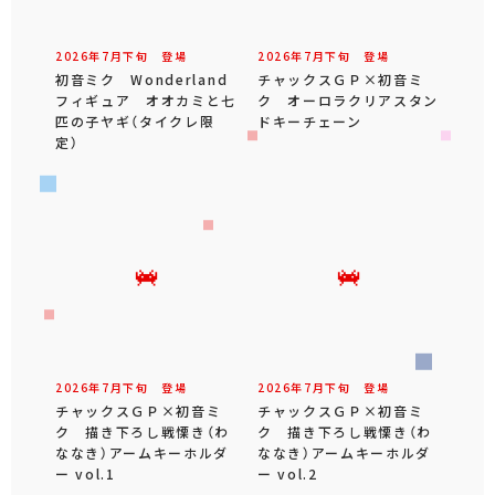
2026年
7
月
下旬
登場
2026年
7
月
下旬
登場
初音ミク Wonderland
チャックスＧＰ×初音ミ
フィギュア オオカミと七
ク オーロラクリアスタン
匹の子ヤギ（タイクレ限
ドキーチェーン
定）
2026年
7
月
下旬
登場
2026年
7
月
下旬
登場
チャックスＧＰ×初音ミ
チャックスＧＰ×初音ミ
ク 描き下ろし戦慄き（わ
ク 描き下ろし戦慄き（わ
ななき）アームキーホルダ
ななき）アームキーホルダ
ー vol.1
ー vol.2