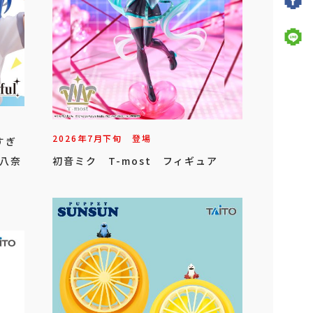
2026年
7
月
下旬
登場
すぎ
 八奈
初音ミク T-most フィギュア