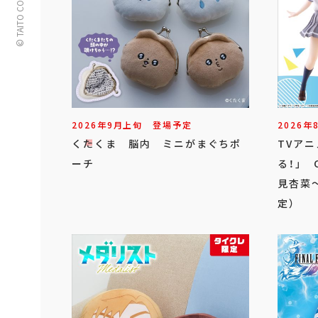
© TAITO CORPORATION
2026年
9
月
上旬
登場予定
2026年
くたくま 脳内 ミニがまぐちポ
TVア
ーチ
る！」 
見杏菜～
定）