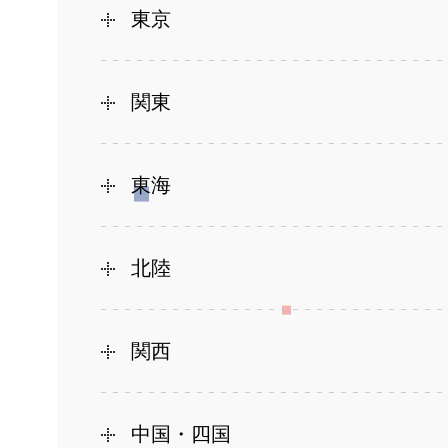
東京
関東
東海
北陸
関西
中国・四国