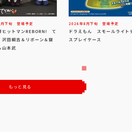
8
月
下旬
登場予定
2026年
8
月
下旬
登場予定
ヒットマンREBORN! て
ドラえもん スモールライト
 沢田綱吉＆リボーン＆獄
スプレイケース
＆山本武
もっと見る