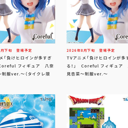
8
月
下旬
登場予定
2026年
8
月
下旬
登場予定
ニメ「負けヒロインが多すぎ
TVアニメ「負けヒロインが多
Coreful フィギュア 八奈
る！」 Coreful フィギュア
制服ver.～（タイクレ限
見杏菜～制服ver.～