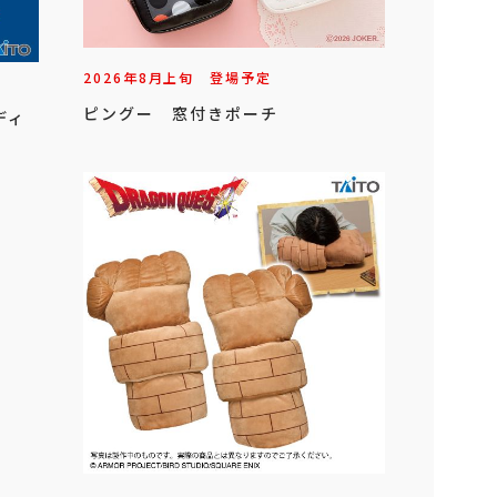
2026年
8
月
上旬
登場予定
ピングー 窓付きポーチ
ディ