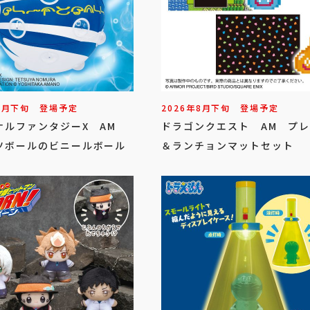
8
月
下旬
登場予定
2026年
8
月
下旬
登場予定
ナルファンタジーX AM
ドラゴンクエスト AM プ
ツボールのビニールボール
＆ランチョンマットセット