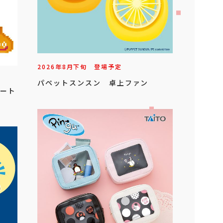
2026年
8
月
下旬
登場予定
パペットスンスン 卓上ファン
レート