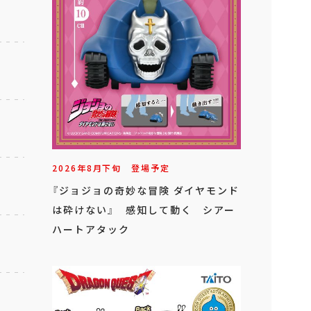
2026年
8
月
下旬
登場予定
『ジョジョの奇妙な冒険 ダイヤモンド
は砕けない』 感知して動く シアー
ハートアタック