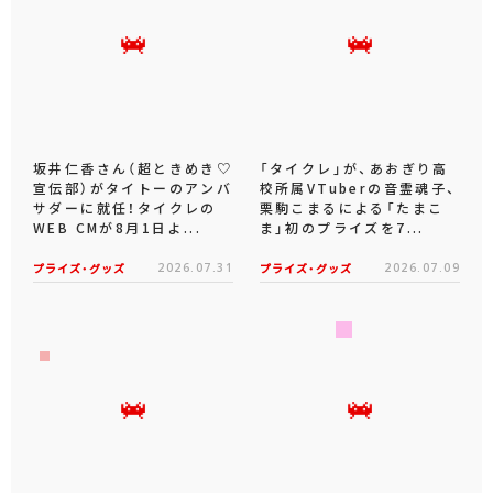
坂井仁香さん（超ときめき♡
「タイクレ」が、あおぎり高
宣伝部）がタイトーのアンバ
校所属VTuberの音霊魂子、
サダーに就任！タイクレの
栗駒こまるによる「たまこ
WEB CMが8月1日よ...
ま」初のプライズを7...
プライズ・グッズ
2026.07.31
プライズ・グッズ
2026.07.09