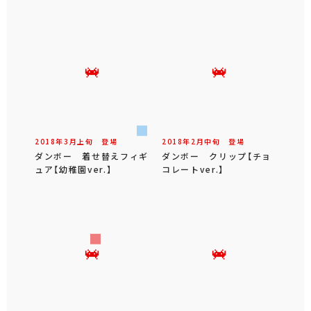
2018年
3
月
上旬
登場
2018年
2
月
中旬
登場
ダンボー 着せ替えフィギ
ダンボー クリップ【チョ
ュア【幼稚園ver.】
コレートver.】