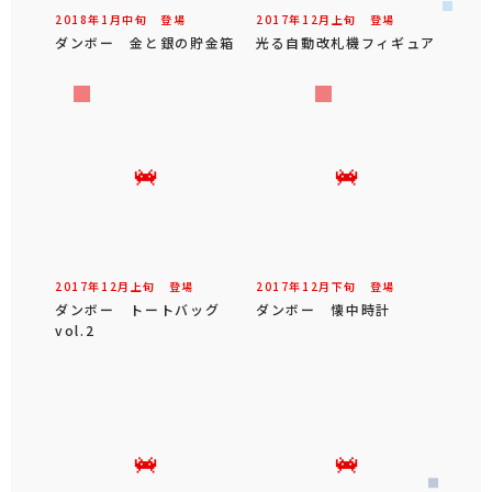
2018年
1
月
中旬
登場
2017年
12
月
上旬
登場
ダンボー 金と銀の貯金箱
光る自動改札機フィギュア
2017年
12
月
上旬
登場
2017年
12
月
下旬
登場
ダンボー トートバッグ
ダンボー 懐中時計
vol.2