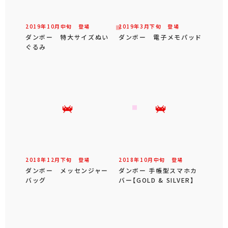
2019年
10
月
中旬
登場
2019年
3
月
下旬
登場
ダンボー 特大サイズぬい
ダンボー 電子メモパッド
ぐるみ
2018年
12
月
下旬
登場
2018年
10
月
中旬
登場
ダンボー メッセンジャー
ダンボー 手帳型スマホカ
バッグ
バー【GOLD & SILVER】