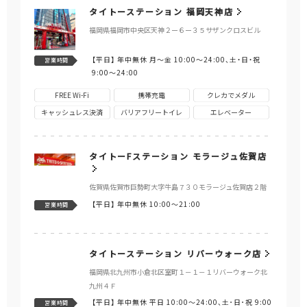
タイトーステーション 福岡天神店
福岡県福岡市中央区天神２ー６ー３５サザンクロスビル
【平日】
年中無休 月～金 10:00～24:00、土・日・祝
営業時間
9:00～24:00
FREE Wi-Fi
携帯充電
クレカでメダル
キャッシュレス決済
バリアフリートイレ
エレベーター
タイトーFステーション モラージュ佐賀店
佐賀県佐賀市巨勢町大字牛島７３０モラージュ佐賀店２階
【平日】
年中無休 10:00～21:00
営業時間
タイトーステーション リバーウォーク店
福岡県北九州市小倉北区室町１－１－１リバーウォーク北
九州４Ｆ
【平日】
年中無休 平日 10:00～24:00、土･日･祝 9:00
営業時間