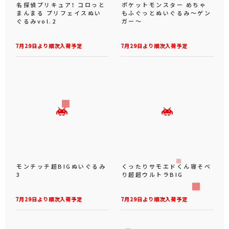
名探偵プリキュア！ コロっと
ポケットモンスター めちゃ
まんまる プリフェイスぬい
もふぐっとぬいぐるみ～ゲン
ぐるみvol.2
ガー～
7月29日より順次入荷予定
7月29日より順次入荷予定
モンチッチ超BIGぬいぐるみ
くったりサモエドくん寝そべ
3
り超超ウルトラBIG
7月29日より順次入荷予定
7月29日より順次入荷予定