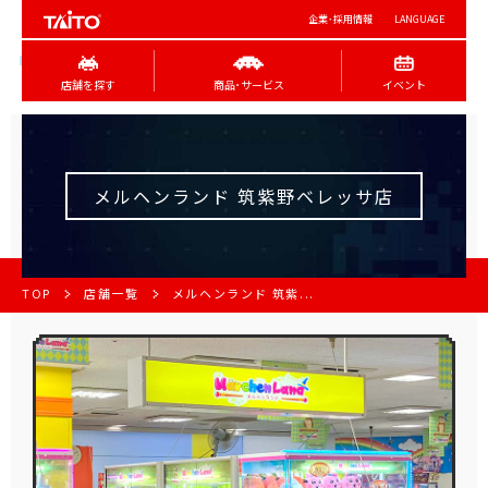
企業･採用情報
LANGUAGE
店舗を探す
商品･サービス
イベント
メルヘンランド 筑紫野ベレッサ店
TOP
店舗一覧
メルヘンランド 筑紫...