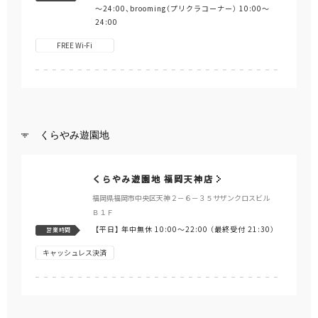
～24:00、brooming（プリクラコーナー） 10:00～
24:00
FREE Wi-Fi
くらやみ遊園地
くらやみ遊園地 福岡天神店
福岡県福岡市中央区天神２－６－３５サザンクロスビル
Ｂ１Ｆ
【平日】
年中無休 10:00～22:00 （最終受付 21:30）
営業時間
キャッシュレス決済