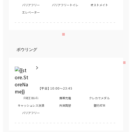
バリアフリー
バリアフリートイレ
オストメイト
エレベーター
ボウリング
【平日】
10:00～23:45
営業時間
FREE Wi-Fi
携帯充電
クレカでメダル
キャッシュレス決済
外貨両替
銀行ATM
バリアフリー