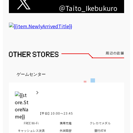
＠Taito_Ikebukuro
周辺の店舗
ゲームセンター
【平日】
10:00～23:45
営業時間
FREE Wi-Fi
携帯充電
クレカでメダル
キャッシュレス決済
外貨両替
銀行ATM