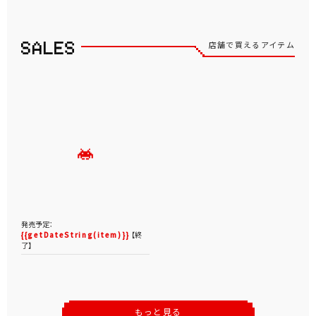
店舗で買えるアイテム
発売予定：
{{getDateString(item)}}
【終
了】
もっと見る