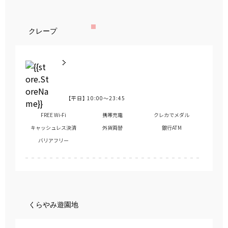
クレープ
【平日】
10:00～23:45
営業時間
FREE Wi-Fi
携帯充電
クレカでメダル
キャッシュレス決済
外貨両替
銀行ATM
バリアフリー
くらやみ遊園地