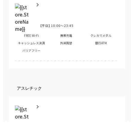
【平日】
10:00～23:45
営業時間
FREE Wi-Fi
携帯充電
クレカでメダル
キャッシュレス決済
外貨両替
銀行ATM
バリアフリー
アスレチック
【平日】
10:00～23:45
営業時間