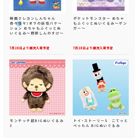
映画クレヨンしんちゃん
ポケットモンスター めちゃ
奇々怪々！オラの妖怪バケ～
もふぐっとぬいぐるみ～ゲン
ション めちゃもふぐっとぬ
ガー～
いぐるみ～野原しんのすけ～
7月28日より順次入荷予定
7月28日より順次入荷予定
モンチッチ超BIGぬいぐるみ
トイ・ストーリー5 こてっと
3
ぺったん BIGぬいぐるみ