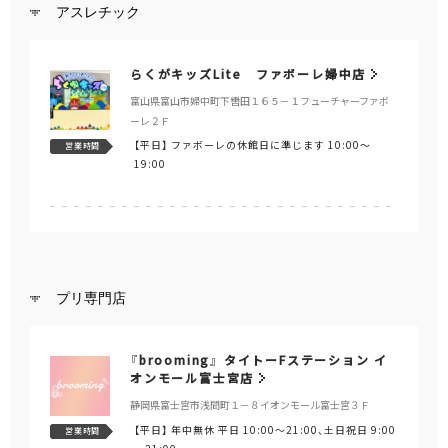
アスレチック
らくがキッズLite ファボーレ婦中店
富山県富山市婦中町下轡田１６５－１フューチャーファボ
ーレ２Ｆ
【平日】
ファボーレの休館日に準じます 10:00～
営業時間
19:00
プリ専門店
『brooming』 タイトーFステーション イ
オンモール富士宮店
静岡県富士宮市浅間町１－８イオンモール富士宮３Ｆ
【平日】
年中無休 平日 10:00～21:00、土日祝日 9:00
営業時間