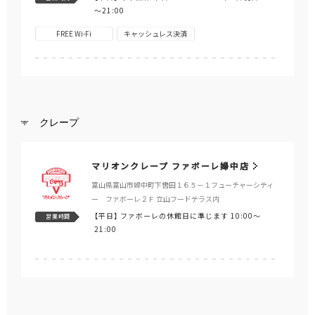
～21:00
FREE Wi-Fi
キャッシュレス決済
クレープ
マリオンクレープ ファボーレ婦中店
富山県富山市婦中町下轡田１６５－１フューチャーシティ
ー ファボーレ２Ｆ 立山フードテラス内
【平日】
ファボーレの休館日に準じます 10:00～
営業時間
21:00