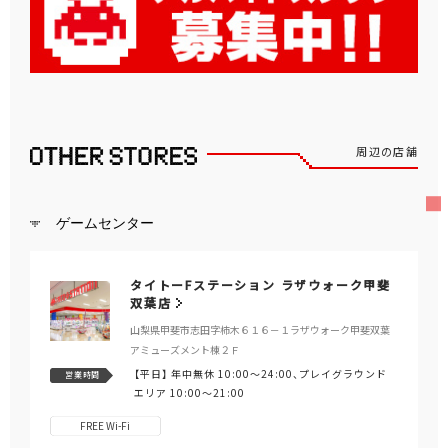
周辺の店舗
ゲームセンター
タイトーFステーション ラザウォーク甲斐
双葉店
山梨県甲斐市志田字柿木６１６－１ラザウォーク甲斐双葉
アミューズメント棟２Ｆ
【平日】
年中無休 10:00～24:00、プレイグラウンド
営業時間
エリア 10:00～21:00
FREE Wi-Fi