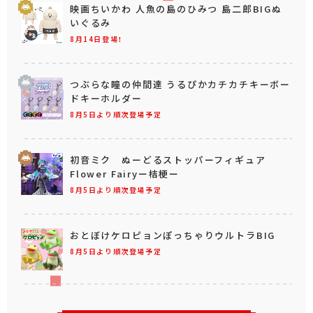
映画ちいかわ 人魚の島のひみつ 島二郎BIGぬ
いぐるみ
8月14日登場！
つぶらな瞳の仲間達 うるぴかカチカチキーボー
ドキーホルダー
8月5日より順次登場予定
初音ミク ぬーどるストッパーフィギュア
Flower Fairyー桔梗ー
8月5日より順次登場予定
おとぼけケロピョンぽっちゃりウルトラBIG
8月5日より順次登場予定