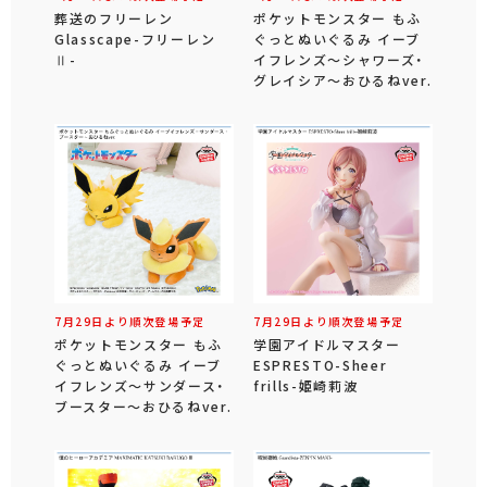
葬送のフリーレン
ポケットモンスター もふ
Glasscape-フリーレン
ぐっとぬいぐるみ イーブ
Ⅱ-
イフレンズ～シャワーズ・
グレイシア～おひるねver.
7月29日より順次登場予定
7月29日より順次登場予定
ポケットモンスター もふ
学園アイドルマスター
ぐっとぬいぐるみ イーブ
ESPRESTO-Sheer
イフレンズ～サンダース・
frills-姫崎莉波
ブースター～おひるねver.