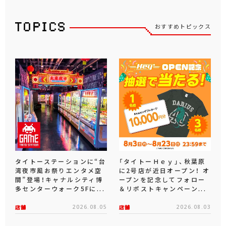
おすすめトピックス
タイトーステーションに“台
「タイトーＨｅｙ」、秋葉原
湾夜市風お祭りエンタメ空
に2号店が近日オープン！ オ
間”登場！キャナルシティ博
ープンを記念してフォロー
多センターウォーク5Fに...
＆リポストキャンペーン...
店舗
2026.08.05
店舗
2026.08.03