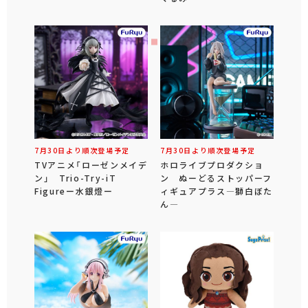
7月30日より順次登場予定
7月30日より順次登場予定
TVアニメ「ローゼンメイデ
ホロライブプロダクショ
ン」 Trio-Try-iT
ン ぬーどるストッパーフ
Figureー水銀燈ー
ィギュアプラス―獅白ぼた
ん―