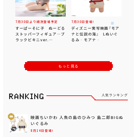
7月30日より順次登場予定
7月30日登場！
すーぱーそに子 ぬーどる
ディズニー実写映画『モア
ストッパーフィギュア―ブ
ナと伝説の海』 Lぬいぐ
ラックビキニver.―
るみ‐モアナ‐
もっと見る
人気ランキング
映画ちいかわ 人魚の島のひみつ 島二郎BIGぬ
いぐるみ
8月14日登場！