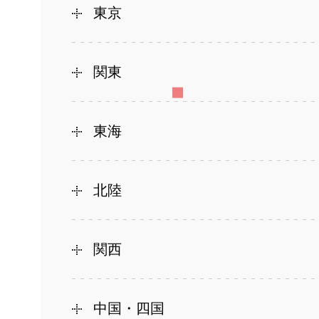
東京
関東
東海
北陸
関西
中国・四国