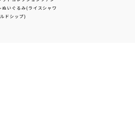
レぬいぐるみ(ライスシャワ
ールドシップ)
おすすめプ
より順次登場予定
8月4日より順次登場予定
 Grandista-
ワンピース Grandista-
ALL.D.TEACH-
MONKEY.D.LUFFY GEAR5-