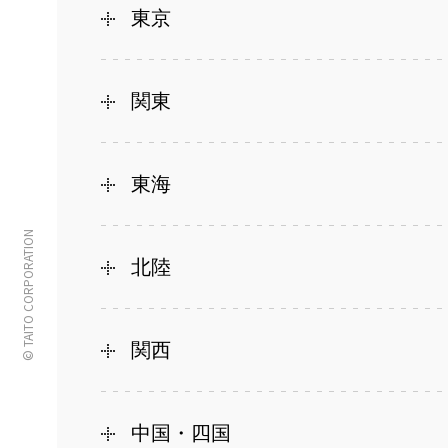
東京
関東
東海
© TAITO CORPORATION
北陸
関西
中国・四国