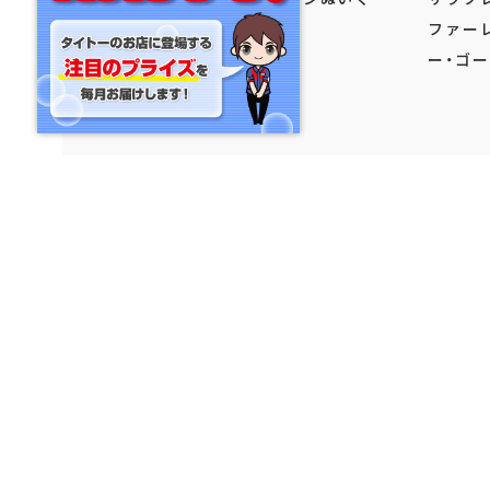
るみバンド
ファー
ー・ゴ
8月1日より順次登場予定
タイトー限定
8月4日
カモぬいぐるみウルトラMEGA
ワンピース
MARSH