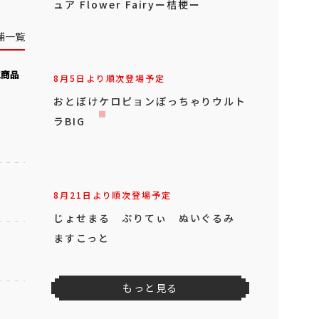
ュア Flower Fairyー桔梗ー
舗一覧
気商品
8月5日より順次登場予定
おとぼけケロピョンぽっちゃりウルト
ラBIG
8月21日より順次登場予定
じょせまる ぷりてぃ ぬいぐるみ
ますこっと
もっと見る