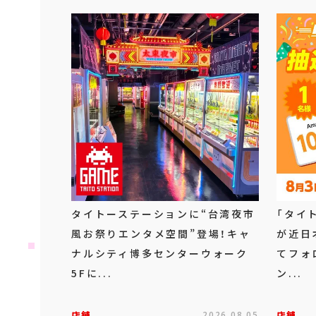
タイトーステーションに“台湾夜市
「タイ
風お祭りエンタメ空間”登場！キャ
が近日
ナルシティ博多センターウォーク
てフォ
5Fに...
ン...
店舗
2026.08.05
店舗