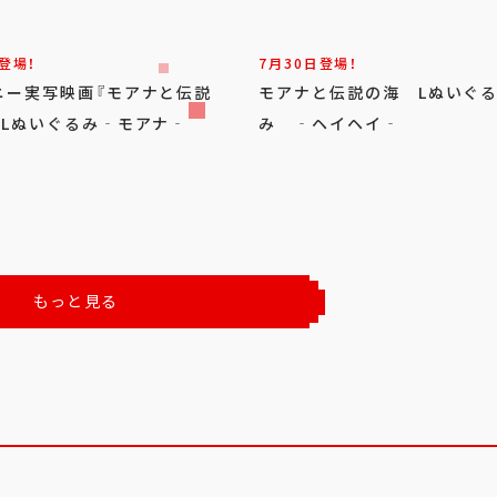
登場！
7月30日登場！
ニー実写映画『モアナと伝説
モアナと伝説の海 Lぬいぐ
 Lぬいぐるみ‐モアナ‐
み ‐ヘイヘイ‐
もっと見る