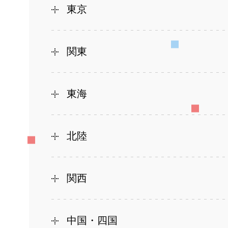
東京
関東
東海
北陸
関西
中国・四国