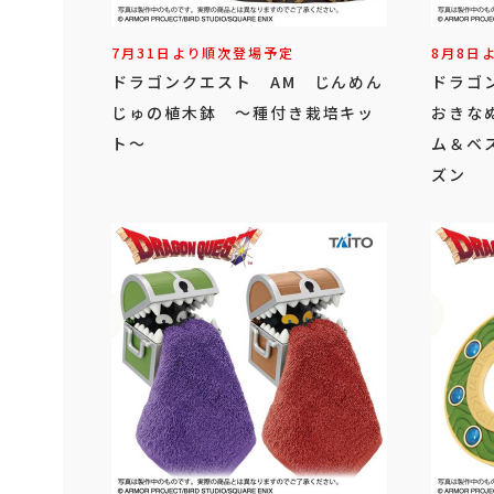
7月31日より順次登場予定
8月8日
ドラゴンクエスト AM じんめん
ドラゴ
じゅの植木鉢 ～種付き栽培キッ
おきな
ト～
ム＆ベ
ズン