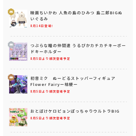
映画ちいかわ 人魚の島のひみつ 島二郎BIGぬ
いぐるみ
8月14日登場！
つぶらな瞳の仲間達 うるぴかカチカチキーボー
ドキーホルダー
8月5日より順次登場予定
初音ミク ぬーどるストッパーフィギュア
Flower Fairyー桔梗ー
8月5日より順次登場予定
おとぼけケロピョンぽっちゃりウルトラBIG
8月5日より順次登場予定