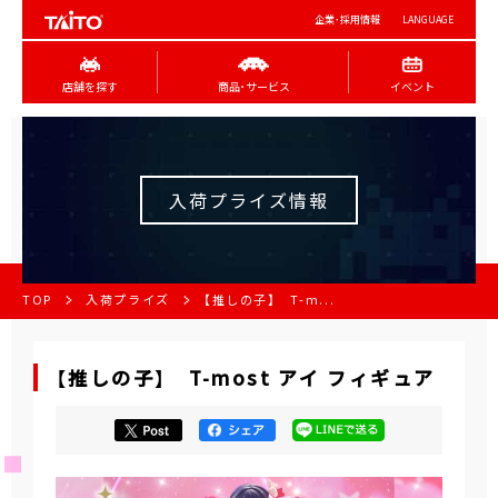
企業･採用情報
LANGUAGE
店舗を探す
商品･サービス
イベント
入荷プライズ情報
TOP
入荷プライズ
【推しの子】 T-m...
【推しの子】 T-most アイ フィギュア