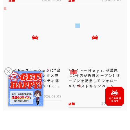
店舗
店舗
タイトーステーションに“台
「タイトーＨｅｙ」、秋葉原
湾夜市風お祭りエンタメ空
に2号店が近日オープン！ オ
間”登場！キャナルシティ博
ープンを記念してフォロー
多センターウォーク5Fに...
＆リポストキャンペーン...
店舗
2026.08.05
店舗
2026.08.03