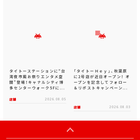
タイトーステーションに“台
「タイトーＨｅｙ」、秋葉原
湾夜市風お祭りエンタメ空
に2号店が近日オープン！ オ
間”登場！キャナルシティ博
ープンを記念してフォロー
多センターウォーク5Fに...
＆リポストキャンペーン...
店舗
2026.08.05
店舗
2026.08.03