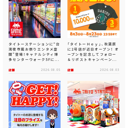
タイトーステーションに“台
「タイトーＨｅｙ」、秋葉原
湾夜市風お祭りエンタメ空
に2号店が近日オープン！ オ
間”登場！キャナルシティ博
ープンを記念してフォロー
多センターウォーク5Fに...
＆リポストキャンペーン...
店舗
2026.08.05
店舗
2026.08.03