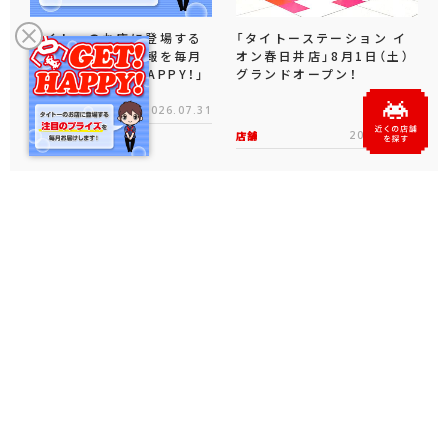
タイトーのお店に登場する
「タイトーステーション イ
注目のプライズ情報を毎月
オン春日井店」8月1日（土）
お届け！「GET！ HAPPY！」
グランドオープン！
店舗
2026.07.31
店舗
2026.07.31
公式ソーシャルメディア
X
Facebook
YouTube
Instagram
note
公式生放送・アーカイブ