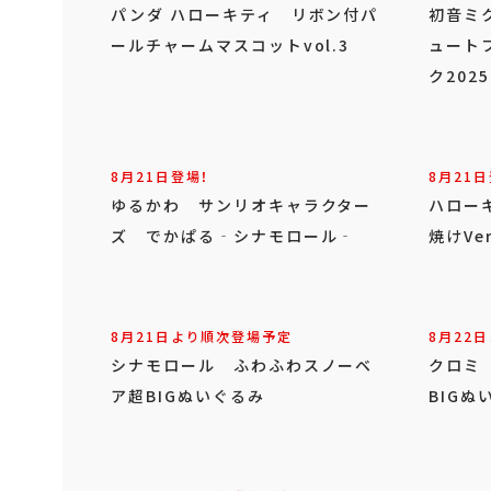
パンダ ハローキティ リボン付パ
初音ミ
ールチャームマスコットvol.3
ュート
ク2025
8月21日登場！
8月21日
ゆるかわ サンリオキャラクター
ハロー
ズ でかぱる‐シナモロール‐
焼けVer
8月21日より順次登場予定
8月22
シナモロール ふわふわスノーベ
クロミ
ア超BIGぬいぐるみ
BIGぬ