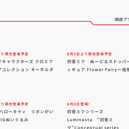
関連プ
より順次登場予定
8月5日より順次登場予定
オキャラクターズ クロミフ
初音ミク ぬーどるストッパ
アコレクション キーホルダ
ィギュア Flower Fairyー
より順次登場予定
8月6日登場！
 ハローキティ リボンがい
初音ミクシリーズ
IGぬいぐるみ
Luminasta “初音ミ
ク”Conceptual series