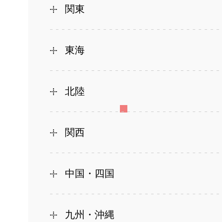
関東
東海
北陸
関西
中国・四国
九州・沖縄