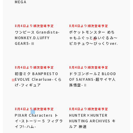
MEGA
8月4日より順次登場予定
8月4日より順次登場予定
ワンピース Grandista-
ポケットモンスター めち
MONKEY.D.LUFFY
ゃもふぐっとぬいぐるみ～
GEAR5-Ⅲ
ピカチュウ～びっくりver.
8月4日より順次登場予定
8月4日より順次登場予定
初音ミク BANPRESTO
ドラゴンボールZ BLOOD
EVOLVE Clearluxe-くら
OF SAIYANS-超サイヤ人
げ-フィギュア
孫悟空-Ⅱ
8月4日より順次登場予定
8月4日より順次登場予定
PIXAR Characters ト
HUNTER×HUNTER
イ・ストーリー５ フィグラ
HUNTING ARCHIVES キ
イフ!-ハム-
ルア 神速