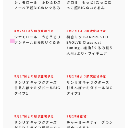
シナモロール ふわふわス
クロミ もっと！だっこだ
ノーベア超BIGぬいぐるみ
っこ超BIGぬいぐるみ
8月25日より順次登場予定
8月27日より順次登場予定
シナモロール うるうるリ
初音ミク BANPRESTO
ボンドールBIGぬいぐるみ
EVOLVE Classical
tuning- 組曲「くるみ割り
人形」より- フィギュア
8月27日より順次登場予定
8月27日より順次登場予定
サンリオキャラクターズ
サンリオキャラクターズ
甘えんぼナミダドールBIG
甘えんぼナミダドールBIG
タイプ1
タイプ2
8月27日より順次登場予定
8月28日登場！
サンリオキャラクターズ
チャーミーキティ グラン
だらりんライフ顔デカクッ
デぬいぐるみ