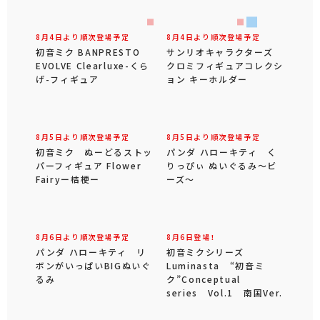
8月4日より順次登場予定
8月4日より順次登場予定
初音ミク BANPRESTO
サンリオキャラクターズ
EVOLVE Clearluxe-くら
クロミフィギュアコレクシ
げ-フィギュア
ョン キーホルダー
8月5日より順次登場予定
8月5日より順次登場予定
初音ミク ぬーどるストッ
パンダ ハローキティ く
パーフィギュア Flower
りっぴぃ ぬいぐるみ～ビ
Fairyー桔梗ー
ーズ～
8月6日より順次登場予定
8月6日登場！
パンダ ハローキティ リ
初音ミクシリーズ
ボンがいっぱいBIGぬいぐ
Luminasta “初音ミ
るみ
ク”Conceptual
series Vol.1 南国Ver.