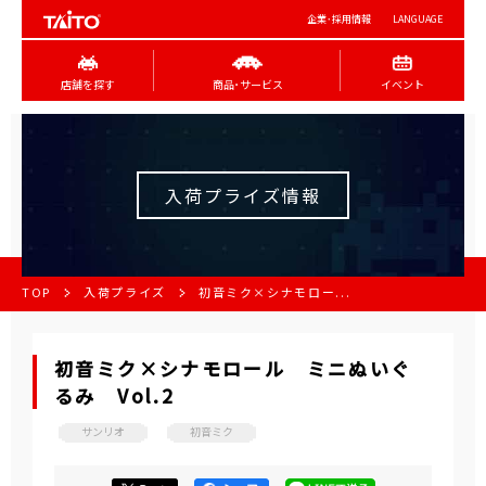
企業･採用情報
LANGUAGE
店舗を探す
商品･サービス
イベント
入荷プライズ情報
TOP
入荷プライズ
初音ミク×シナモロー...
初音ミク×シナモロール ミニぬいぐ
るみ Vol.2
サンリオ
初音ミク