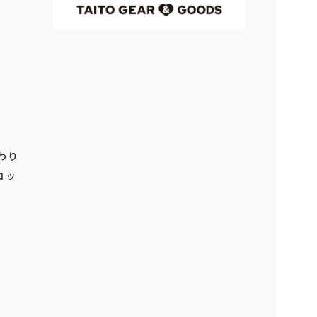
わり
コッ