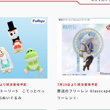
日より順次登場予定
7月29日より順次登場予定
ストーリー5 こてっとぺっ
葬送のフリーレン Glasscap
IGぬいぐるみ
リーレンⅡ-