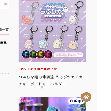
舗一覧
気商品
8月5日より順次登場予定
つぶらな瞳の仲間達 うるぴかカチカ
チキーボードキーホルダー