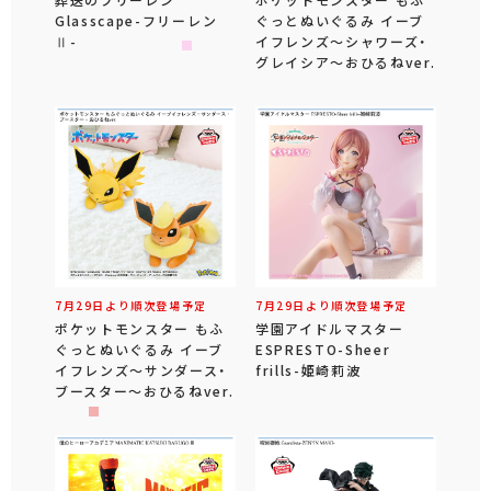
葬送のフリーレン
ポケットモンスター もふ
Glasscape-フリーレン
ぐっとぬいぐるみ イーブ
Ⅱ-
イフレンズ～シャワーズ・
グレイシア～おひるねver.
7月29日より順次登場予定
7月29日より順次登場予定
ポケットモンスター もふ
学園アイドルマスター
ぐっとぬいぐるみ イーブ
ESPRESTO-Sheer
イフレンズ～サンダース・
frills-姫崎莉波
ブースター～おひるねver.