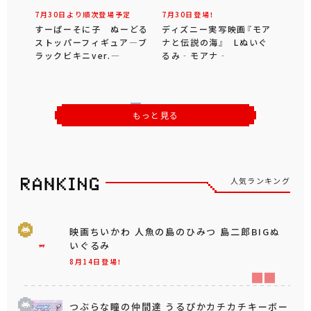
7月30日より順次登場予定
7月30日登場！
すーぱーそに子 ぬーどる
ディズニー実写映画『モア
ストッパーフィギュア―ブ
ナと伝説の海』 Lぬいぐ
ラックビキニver.―
るみ‐モアナ‐
もっと見る
人気ランキング
映画ちいかわ 人魚の島のひみつ 島二郎BIGぬ
いぐるみ
8月14日登場！
つぶらな瞳の仲間達 うるぴかカチカチキーボー