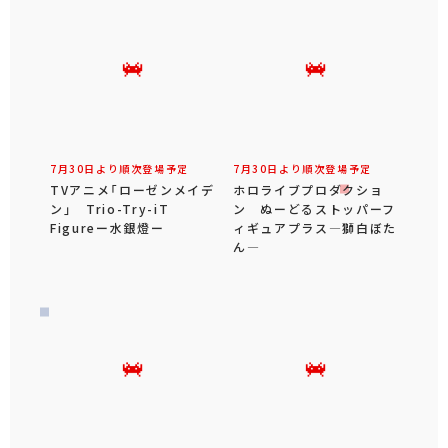
7月30日より順次登場予定
7月30日より順次登場予定
TVアニメ「ローゼンメイデ
ホロライブプロダクショ
ン」 Trio-Try-iT
ン ぬーどるストッパーフ
Figureー水銀燈ー
ィギュアプラス―獅白ぼた
ん―