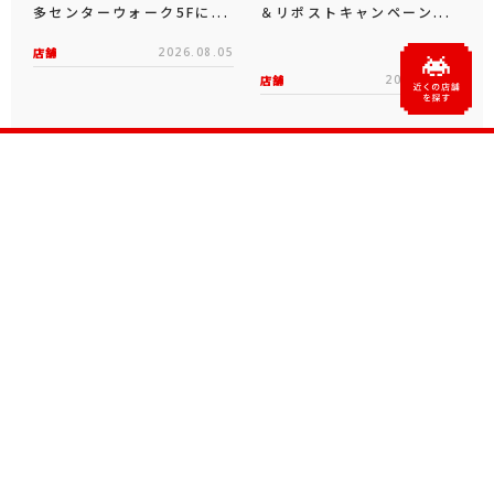
多センターウォーク5Fに...
＆リポストキャンペーン...
店舗
2026.08.05
店舗
2026.08.03
公式ソーシャルメディア
X
Facebook
YouTube
Instagram
note
公式生放送・アーカイブ
ZUNTATA
TAITO
70th
TAITO LIVE
CHANNEL
CHANNEL
記念サイト