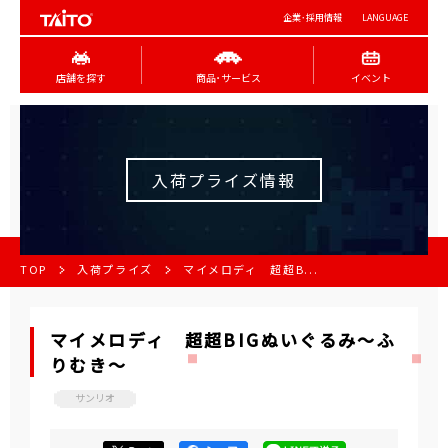
企業･採用情報
LANGUAGE
店舗を探す
商品･サービス
イベント
入荷プライズ情報
TOP
入荷プライズ
マイメロディ 超超B...
マイメロディ 超超BIGぬいぐるみ～ふ
りむき～
サンリオ