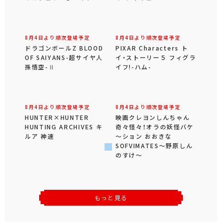
8月4日より順次登場予定
8月4日より順次登場予定
ドラゴンボールZ BLOOD
PIXAR Characters ト
OF SAIYANS-超サイヤ人
イ・ストーリー５ フィグラ
孫悟空-Ⅱ
イフ!-ハム-
8月4日より順次登場予定
8月4日より順次登場予定
HUNTER×HUNTER
映画クレヨンしんちゃん
HUNTING ARCHIVES キ
奇々怪々！オラの妖怪バケ
ルア 神速
～ション おおきな
SOFVIMATES～野原しん
のすけ～
もっと見る