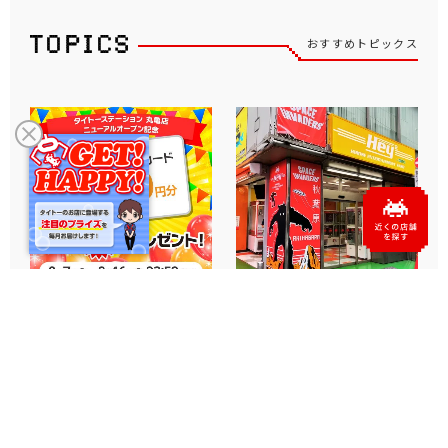
おすすめトピックス
タイトーステーション 丸亀
秋葉原「Hey」のとなりに2
店のプライズコーナーがパ
号店が誕生！「Hey2（ヘイツ
ワーアップ！ リニューアル
ー）」2026年8月8日（土）グ
オープンを記念してフォ
ランドオー...
ロ...
店舗
2026.08.07
店舗
2026.08.07