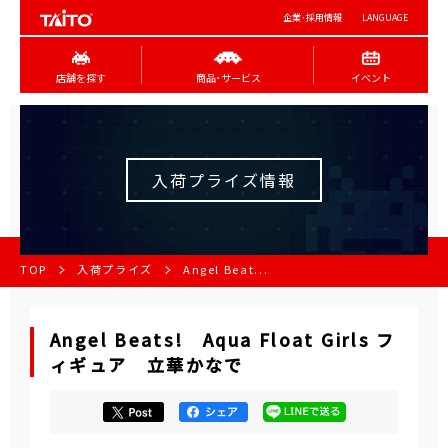
企業･採用情報
LANGUAGE
店舗を探す
商品･サービス
イベント
入荷プライズ情報
TOP
入荷プライズ
Angel Beat...
Angel Beats! Aqua Float Girls フ
ィギュア 立華かなで