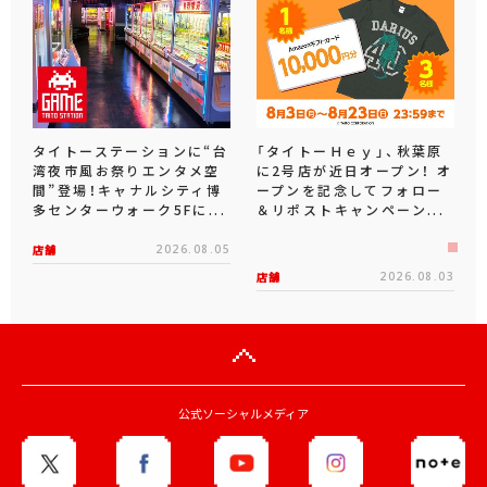
タイトーステーションに“台
「タイトーＨｅｙ」、秋葉原
湾夜市風お祭りエンタメ空
に2号店が近日オープン！ オ
間”登場！キャナルシティ博
ープンを記念してフォロー
多センターウォーク5Fに...
＆リポストキャンペーン...
店舗
2026.08.05
店舗
2026.08.03
公式ソーシャルメディア