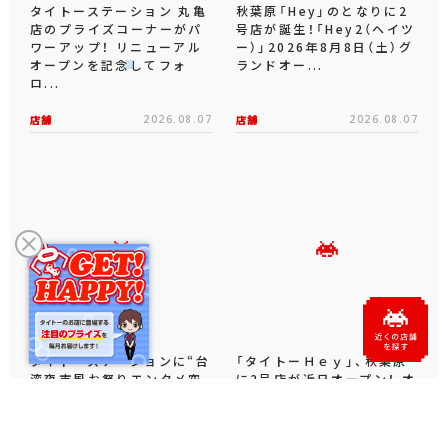
タイトーステーション 丸亀
秋葉原「Hey」のとなりに2
店のプライズコーナーがパ
号店が誕生！「Hey2（ヘイツ
ワーアップ！ リニューアル
ー）」2026年8月8日（土）グ
オープンを記念してフォ
ランドオー...
ロ...
店舗
2026.08.07
店舗
2026.08.07
タイトーステーションに“台
「タイトーＨｅｙ」、秋葉原
湾夜市風お祭りエンタメ空
に2号店が近日オープン！ オ
間”登場！キャナルシティ博
ープンを記念してフォロー
多センターウォーク5Fに...
＆リポストキャンペーン...