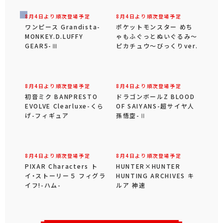
8月4日より順次登場予定
8月4日より順次登場予定
ワンピース Grandista-
ポケットモンスター めち
MONKEY.D.LUFFY
ゃもふぐっとぬいぐるみ～
GEAR5-Ⅲ
ピカチュウ～びっくりver.
8月4日より順次登場予定
8月4日より順次登場予定
初音ミク BANPRESTO
ドラゴンボールZ BLOOD
EVOLVE Clearluxe-くら
OF SAIYANS-超サイヤ人
げ-フィギュア
孫悟空-Ⅱ
8月4日より順次登場予定
8月4日より順次登場予定
PIXAR Characters ト
HUNTER×HUNTER
イ・ストーリー５ フィグラ
HUNTING ARCHIVES キ
イフ!-ハム-
ルア 神速