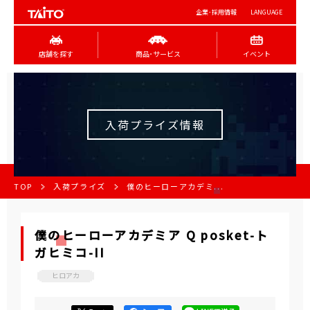
企業･採用情報
LANGUAGE
店舗を探す
商品･サービス
イベント
入荷プライズ情報
TOP
入荷プライズ
僕のヒーローアカデミ...
僕のヒーローアカデミア Q posket-ト
ガヒミコ-II
ヒロアカ