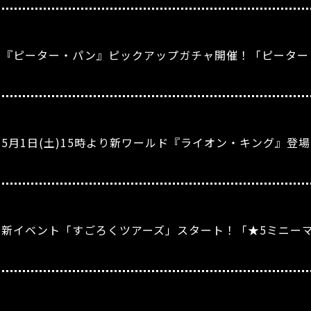
』『ピーター・パン』ピックアップガチャ開催！「ピータ
5月1日(土)15時より新ワールド『ライオン・キング』登
』新イベント「すごろくツアーズ」スタート！「★5ミニー