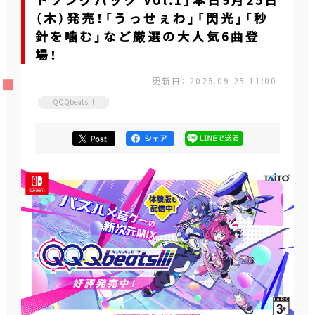
トソングパック Vol.1」本日9月25日
（木）発売！「うっせぇわ」「閃光」「秒
針を噛む」など厳選の大人気6曲登
場！
更新日： 2025.09.25 11:00
QQQbeats!!!