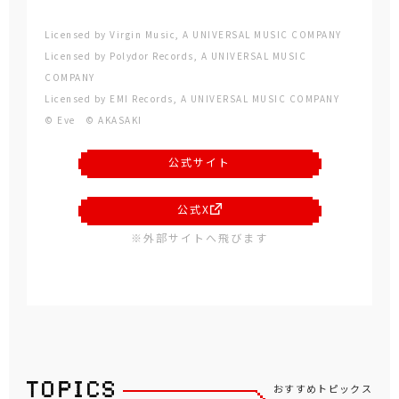
Licensed by Virgin Music, A UNIVERSAL MUSIC COMPANY
Licensed by Polydor Records, A UNIVERSAL MUSIC
COMPANY
Licensed by EMI Records, A UNIVERSAL MUSIC COMPANY
© Eve © AKASAKI
公式サイト
公式X
※外部サイトへ飛びます
おすすめトピックス