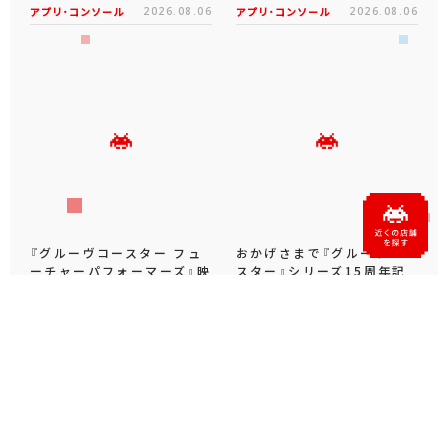
アプリ･コンソール
2026.08.06
アプリ･コンソール
2026.08.06
『グルーヴコースター フュ
おかげさまで『グルーヴコー
ーチャーパフォーマーズ』映
スター』シリーズ15周年記
画『超かぐや姫！』×『グルコ
念サイト公開＆「オリジナル
スFP』コラボ実施！...
楽曲ランキング」開催あ...
アプリ･コンソール
2026.08.06
アプリ･コンソール
2026.07.28