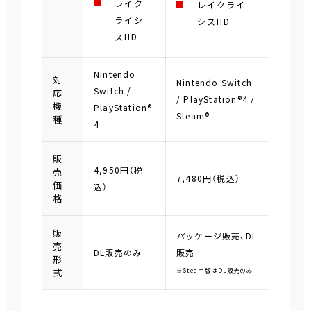
レイク
レイクライ
ライシ
シスHD
スHD
Nintendo
対
Nintendo Switch
Switch /
応
/ PlayStation®4 /
機
PlayStation®
Steam®
種
4
販
4,950円（税
売
7,480円（税込）
価
込）
格
販
パッケージ販売、DL
売
DL販売のみ
販売
形
式
※Steam版はDL販売のみ