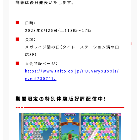
詳細は後日発表いたします。
日時：
2023年8月26日（土）13時～17時
会場：
メガレイジ溝の口（タイトーステーション溝の口
店3F）
大会特設ページ：
https://www.taito.co.jp/PBEverybubble/
event230701/
期間限定の特別体験版好評配信中！