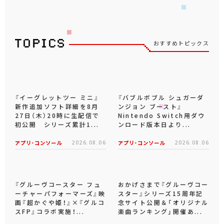
おすすめトピックス
『イーグレットツー ミニ』
『バブルボブル シュガーダ
新作追加ソフト詳細を8月
ンジョン ブースト』
27日（木）20時に生配信で
Nintendo Switch用ダウ
初公開 シリーズ累計1...
ンロード版本日より...
アプリ･コンソール
2026.08.06
アプリ･コンソール
2026.08.06
『グルーヴコースター フュ
おかげさまで『グルーヴコー
ーチャーパフォーマーズ』映
スター』シリーズ15周年記
画『超かぐや姫！』×『グルコ
念サイト公開＆「オリジナル
スFP』コラボ実施！...
楽曲ランキング」開催あ...