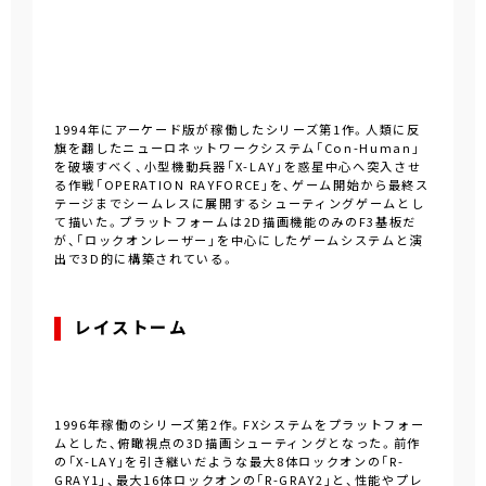
1994年にアーケード版が稼働したシリーズ第1作。人類に反
旗を翻したニューロネットワークシステム「Con-Human」
を破壊すべく、小型機動兵器「X-LAY」を惑星中心へ突入させ
る作戦「OPERATION RAYFORCE」を、ゲーム開始から最終ス
テージまでシームレスに展開するシューティングゲームとし
て描いた。プラットフォームは2D描画機能のみのF3基板だ
が、「ロックオンレーザー」を中心にしたゲームシステムと演
出で3D的に構築されている。
レイストーム
1996年稼働のシリーズ第2作。FXシステムをプラットフォー
ムとした、俯瞰視点の3D描画シューティングとなった。前作
の「X-LAY」を引き継いだような最大8体ロックオンの「R-
GRAY1」、最大16体ロックオンの「R-GRAY2」と、性能やプレ