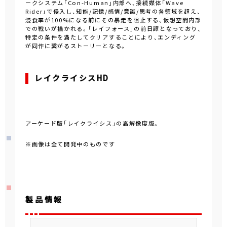
ークシステム「Con-Human」内部へ、接続媒体「Wave
Rider」で侵入し、知能/記憶/感情/意識/思考の各領域を超え、
浸食率が100%になる前にその暴走を阻止する、仮想空間内部
での戦いが描かれる。「レイフォース」の前日譚となっており、
特定の条件を満たしてクリアすることにより、エンディング
が同作に繋がるストーリーとなる。
レイクライシスHD
アーケード版「レイクライシス」の高解像度版。
※画像は全て開発中のものです
製品情報