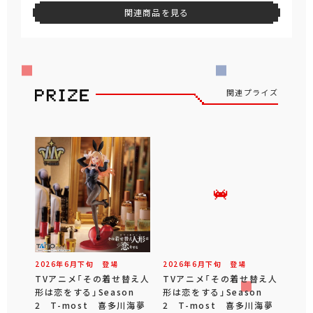
関連商品を見る
関連プライズ
2026年
6
月
下旬
登場
2026年
6
月
下旬
登場
TVアニメ「その着せ替え人
TVアニメ「その着せ替え人
形は恋をする」Season
形は恋をする」Season
2 T-most 喜多川海夢
2 T-most 喜多川海夢