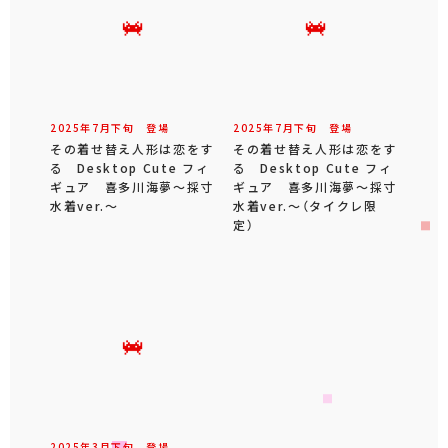
2025年
7
月
下旬
登場
2025年
7
月
下旬
登場
その着せ替え人形は恋をす
その着せ替え人形は恋をす
る Desktop Cute フィ
る Desktop Cute フィ
ギュア 喜多川海夢～採寸
ギュア 喜多川海夢～採寸
水着ver.～
水着ver.～（タイクレ限
定）
2025年
3
月
下旬
登場