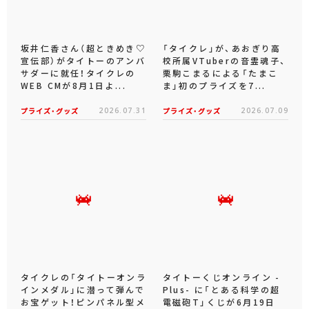
坂井仁香さん（超ときめき♡
「タイクレ」が、あおぎり高
宣伝部）がタイトーのアンバ
校所属VTuberの音霊魂子、
サダーに就任！タイクレの
栗駒こまるによる「たまこ
WEB CMが8月1日よ...
ま」初のプライズを7...
プライズ・グッズ
2026.07.31
プライズ・グッズ
2026.07.09
タイクレの「タイトーオンラ
タイトーくじオンライン -
インメダル」に潜って弾んで
Plus- に「とある科学の超
お宝ゲット！ピンパネル型メ
電磁砲T」くじが6月19日