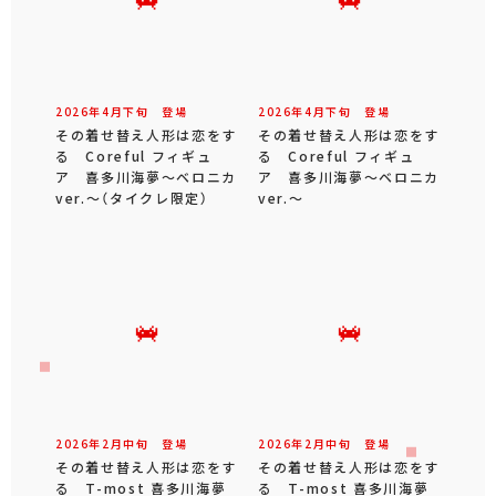
2026年
4
月
下旬
登場
2026年
4
月
下旬
登場
その着せ替え人形は恋をす
その着せ替え人形は恋をす
る Coreful フィギュ
る Coreful フィギュ
ア 喜多川海夢～ベロニカ
ア 喜多川海夢～ベロニカ
ver.～（タイクレ限定）
ver.～
2026年
2
月
中旬
登場
2026年
2
月
中旬
登場
その着せ替え人形は恋をす
その着せ替え人形は恋をす
る T-most 喜多川海夢
る T-most 喜多川海夢