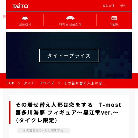
법인고객
언어
점포검색
타이토 상품소개
이벤트
タイトープライズ
TOP
タイトープライズ
その着せ替え人形は恋...
その着せ替え人形は恋をする T-most
喜多川海夢 フィギュア～黒江雫ver.～
（タイクレ限定）
その着せ替え人形は恋をする