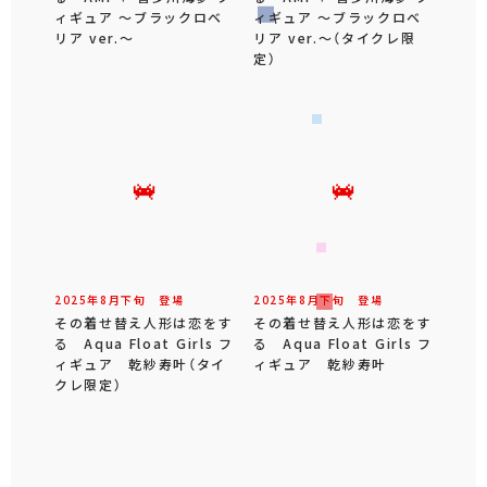
ィギュア ～ブラックロベ
ィギュア ～ブラックロベ
リア ver.～
リア ver.～（タイクレ限
定）
2025年
8
月
下旬
登場
2025年
8
月
下旬
登場
その着せ替え人形は恋をす
その着せ替え人形は恋をす
る Aqua Float Girls フ
る Aqua Float Girls フ
ィギュア 乾紗寿叶（タイ
ィギュア 乾紗寿叶
クレ限定）