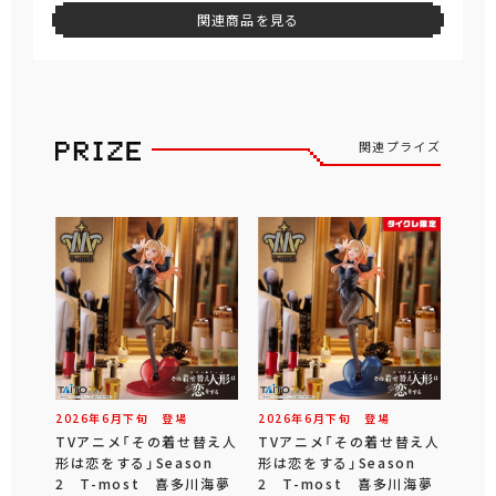
関連商品を見る
関連プライズ
2026年
6
月
下旬
登場
2026年
6
月
下旬
登場
TVアニメ「その着せ替え人
TVアニメ「その着せ替え人
形は恋をする」Season
形は恋をする」Season
2 T-most 喜多川海夢
2 T-most 喜多川海夢