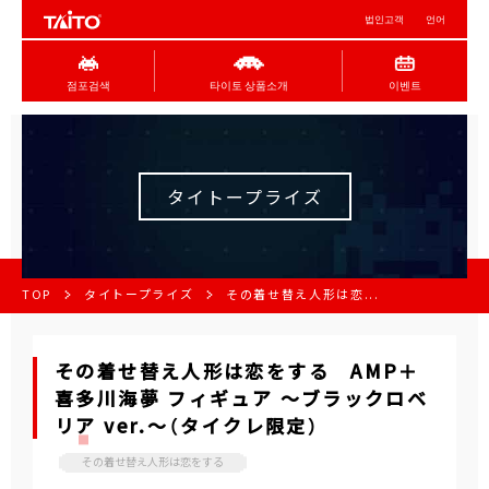
법인고객
언어
점포검색
타이토 상품소개
이벤트
タイトープライズ
TOP
タイトープライズ
その着せ替え人形は恋...
その着せ替え人形は恋をする AMP＋
喜多川海夢 フィギュア ～ブラックロベ
リア ver.～（タイクレ限定）
その着せ替え人形は恋をする