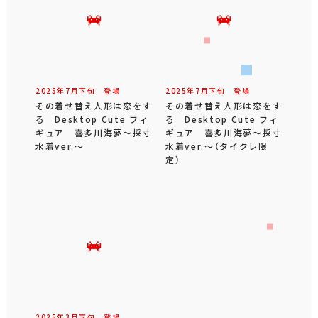
2025年
7
月
下旬
登場
2025年
7
月
下旬
登場
その着せ替え人形は恋をす
その着せ替え人形は恋をす
る Desktop Cute フィ
る Desktop Cute フィ
ギュア 喜多川海夢～採寸
ギュア 喜多川海夢～採寸
水着ver.～
水着ver.～（タイクレ限
定）
2025年
3
月
下旬
登場