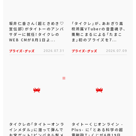
坂井仁香さん（超ときめき♡
「タイクレ」が、あおぎり高
宣伝部）がタイトーのアンバ
校所属VTuberの音霊魂子、
サダーに就任！タイクレの
栗駒こまるによる「たまこ
WEB CMが8月1日よ...
ま」初のプライズを7...
プライズ・グッズ
2026.07.31
プライズ・グッズ
2026.07.09
タイクレの「タイトーオンラ
タイトーくじオンライン -
インメダル」に潜って弾んで
Plus- に「とある科学の超
お宝ゲット！ピンパネル型メ
電磁砲T」くじが6月19日