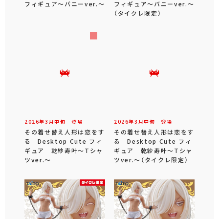
フィギュア～バニーver.～
フィギュア～バニーver.～
（タイクレ限定）
2026年
3
月
中旬
登場
2026年
3
月
中旬
登場
その着せ替え人形は恋をす
その着せ替え人形は恋をす
る Desktop Cute フィ
る Desktop Cute フィ
ギュア 乾紗寿叶～Tシャ
ギュア 乾紗寿叶～Tシャ
ツver.～
ツver.～（タイクレ限定）