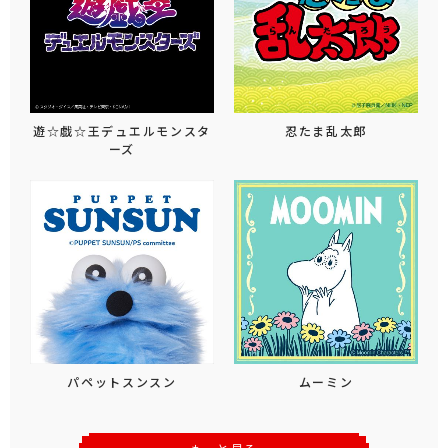
遊☆戯☆王デュエルモンスタ
忍たま乱太郎
ーズ
パペットスンスン
ムーミン