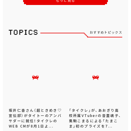
もっと見る
おすすめトピックス
坂井仁香さん（超ときめき♡
「タイクレ」が、あおぎり高
宣伝部）がタイトーのアンバ
校所属VTuberの音霊魂子、
サダーに就任！タイクレの
栗駒こまるによる「たまこ
WEB CMが8月1日よ...
ま」初のプライズを7...