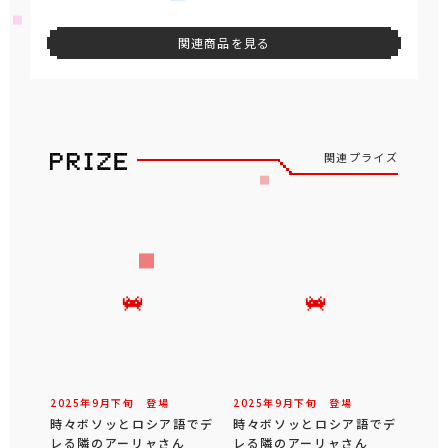
関連商品を見る
関連プライズ
2025年
9
月
下旬
登場
2025年
9
月
下旬
登場
時々ボソッとロシア語でデ
時々ボソッとロシア語でデ
レる隣のアーリャさん
レる隣のアーリャさん