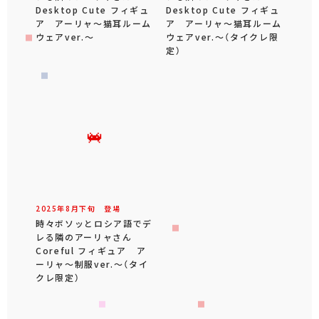
Desktop Cute フィギュ
Desktop Cute フィギュ
ア アーリャ～猫耳ルーム
ア アーリャ～猫耳ルーム
ウェアver.～
ウェアver.～（タイクレ限
定）
2025年
8
月
下旬
登場
時々ボソッとロシア語でデ
レる隣のアーリャさん
Coreful フィギュア ア
ーリャ～制服ver.～（タイ
クレ限定）