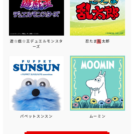
遊☆戯☆王デュエルモンスタ
忍たま乱太郎
ーズ
パペットスンスン
ムーミン