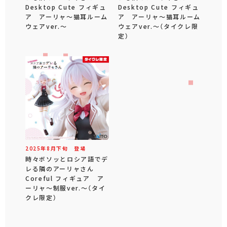
Desktop Cute フィギュ
Desktop Cute フィギュ
ア アーリャ～猫耳ルーム
ア アーリャ～猫耳ルーム
ウェアver.～
ウェアver.～（タイクレ限
定）
2025年
8
月
下旬
登場
時々ボソッとロシア語でデ
レる隣のアーリャさん
Coreful フィギュア ア
ーリャ～制服ver.～（タイ
クレ限定）