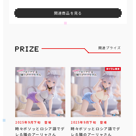
関連商品を見る
関連プライズ
2025年
9
月
下旬
登場
2025年
9
月
下旬
登場
時々ボソッとロシア語でデ
時々ボソッとロシア語でデ
レる隣のアーリャさん
レる隣のアーリャさん