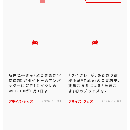
坂井仁香さん（超ときめき♡
「タイクレ」が、あおぎり高
宣伝部）がタイトーのアンバ
校所属VTuberの音霊魂子、
サダーに就任！タイクレの
栗駒こまるによる「たまこ
WEB CMが8月1日よ...
ま」初のプライズを7...
プライズ・グッズ
2026.07.31
プライズ・グッズ
2026.07.09