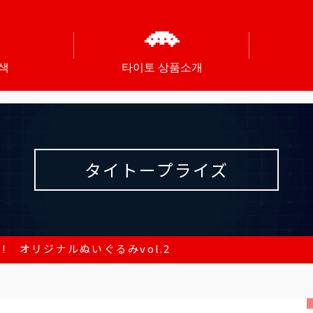
색
타이토 상품소개
タイトープライズ
! オリジナルぬいぐるみvol.2