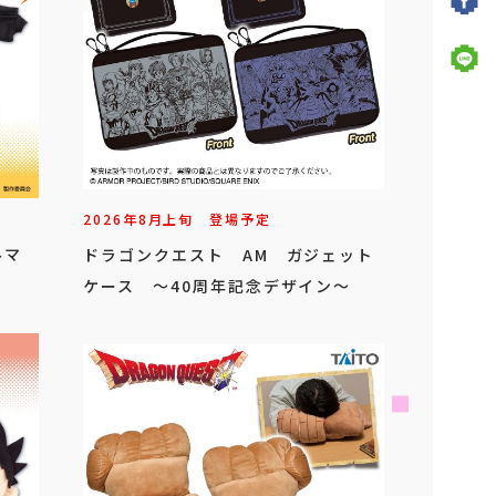
2026年
8
月
上旬
登場予定
みマ
ドラゴンクエスト AM ガジェット
ケース ～40周年記念デザイン～