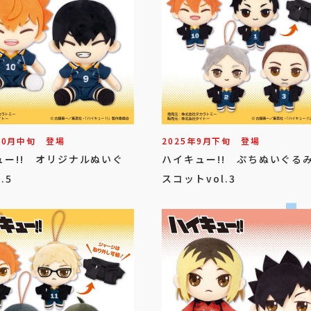
10
月
中旬
登場
2025年
9
月
下旬
登場
ュー!! オリジナルぬいぐ
ハイキュー!! ぷちぬいぐる
.5
スコットvol.3