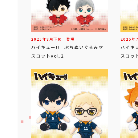
2025年
8
月
下旬
登場
2025年
ハイキュー!! ぷちぬいぐるみマ
ハイキ
スコットvol.2
スコット