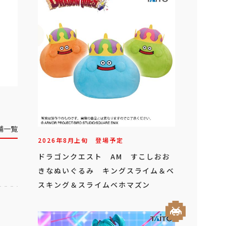
舗一覧
2026年
8
月
上旬
登場予定
ドラゴンクエスト AM すこしおお
きなぬいぐるみ キングスライム＆ベ
スキング＆スライムベホマズン