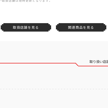
・取扱店舗は随時更新となります。
取扱店舗を見る
関連商品を見る
取り扱い店